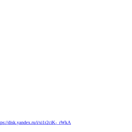
tps://disk.yandex.ru/i/xi1r2ciK-_rWkA