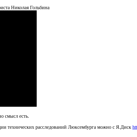
риста Николая Гольбина
но смысл есть.
и технических расследований Люксембурга можно c Я.Диск
ht