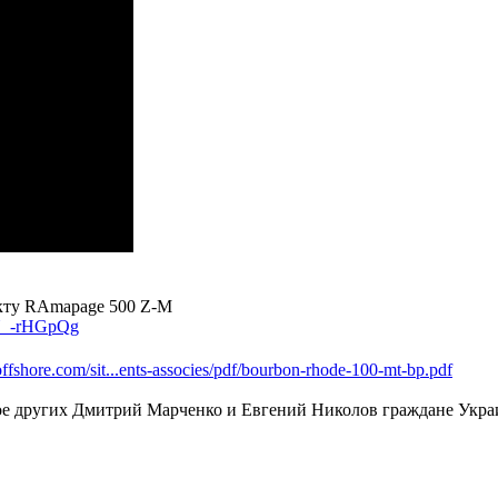
екту RAmapage 500 Z-M
acY_-rHGpQg
fshore.com/sit...ents-associes/pdf/bourbon-rhode-100-mt-bp.pdf
 других Дмитрий Марченко и Евгений Николов граждане Украины.