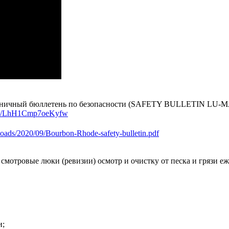
страничный бюллетень по безопасности (SAFETY BULLETIN LU-M
ru/i/LhH1Cmp7oeKyfw
loads/2020/09/Bourbon-Rhode-safety-bulletin.pdf
 смотровые люки (ревизии) осмотр и очистку от песка и грязи е
и;