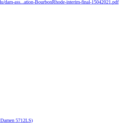
.lu/dam-ass...ation-BourbonRhode-interim-final-15042021.pdf
т Damen 5712LS)