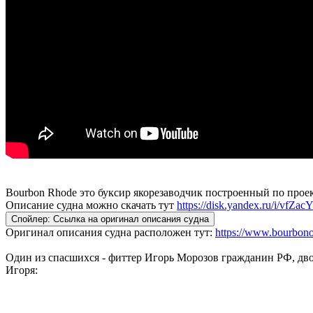
Bourbon Rhode это буксир якорезаводчик построенный по про
Описание судна можно скачать тут
https://disk.yandex.ru/i/vfZ
Спойлер:
Ссылка на оригинал описания судна
Оригинал описания судна расположен тут:
https://www.bourbonof
Один из спасшихся - фиттер Игорь Морозов гражданин РФ, двое
Игоря: