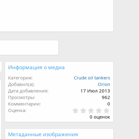
Информация о медиа
Категория
Crude oil tankers
Добавил(а)
Orion
Дата добавления
17 Июл 2013
Просмотры
962
Комментарии
0
0
Оценка
.
0 оценок
0
0
з
Метаданные изображения
в