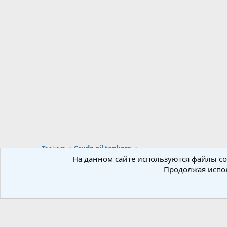
Tankers
Crude oil tankers
На данном сайте используются файлы coo
Продолжая испол
Russian (RU)
Локализация от
XenForo.Info