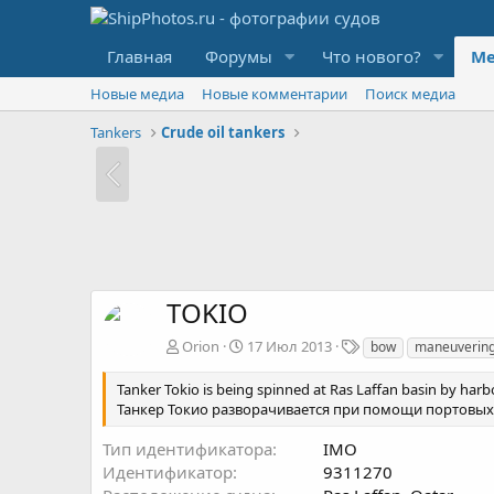
Главная
Форумы
Что нового?
Ме
Новые медиа
Новые комментарии
Поиск медиа
Tankers
Crude oil tankers
TOKIO
Т
Orion
17 Июл 2013
bow
maneuverin
е
г
Tanker Tokio is being spinned at Ras Laffan basin by harb
и
Танкер Токио разворачивается при помощи портовых 
Тип идентификатора
IMO
Идентификатор
9311270