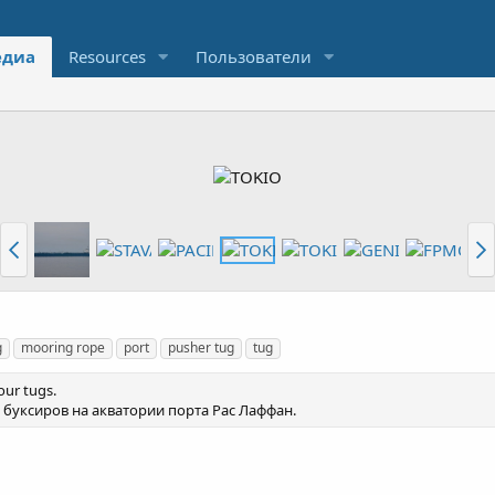
диа
Resources
Пользователи
g
mooring rope
port
pusher tug
tug
our tugs.
буксиров на акватории порта Рас Лаффан.