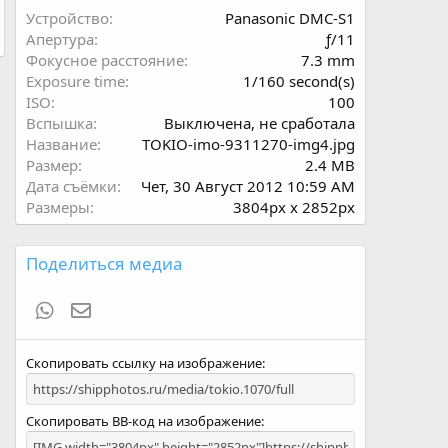
ё
Устройство
Panasonic DMC-S1
з
Апертура
ƒ/11
д
Фокусное расстояние
7.3 mm
Exposure time
1/160 second(s)
ISO
100
Вспышка
Выключена, не сработала
Название
TOKIO-imo-9311270-img4.jpg
Размер
2.4 MB
Дата съёмки
Чет, 30 Август 2012 10:59 AM
Размеры
3804px x 2852px
Поделиться медиа
WhatsApp
Электронная почта
Скопировать ссылку на изображение
Скопировать BB-код на изображение