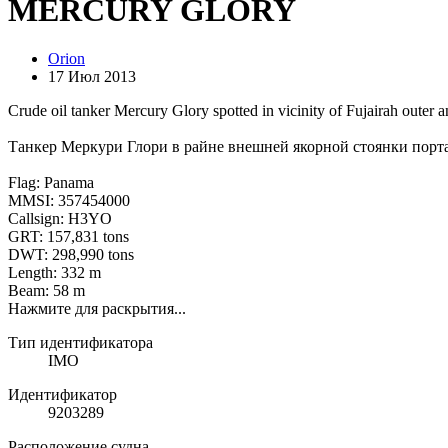
MERCURY GLORY
Orion
17 Июл 2013
Crude oil tanker Mercury Glory spotted in vicinity of Fujairah outer 
Танкер Меркури Глори в райне внешней якорной стоянки порт
Flag: Panama
MMSI: 357454000
Callsign: H3YO
GRT: 157,831 tons
DWT: 298,990 tons
Length: 332 m
Beam: 58 m
Нажмите для раскрытия...
Тип идентификатора
IMO
Идентификатор
9203289
Расположение судна