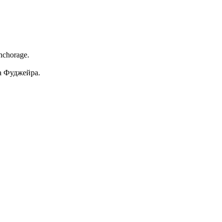
anchorage.
а Фуджейра.