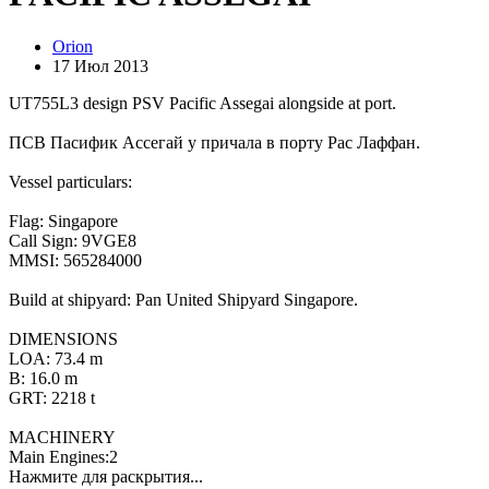
Orion
17 Июл 2013
UT755L3 design PSV Pacific Assegai alongside at port.
ПСВ Пасифик Ассегай у причала в порту Рас Лаффан.
Vessel particulars:
Flag: Singapore
Call Sign: 9VGE8
MMSI: 565284000
Build at shipyard: Pan United Shipyard Singapore.
DIMENSIONS
LOA: 73.4 m
B: 16.0 m
GRT: 2218 t
MACHINERY
Main Engines:2
Нажмите для раскрытия...