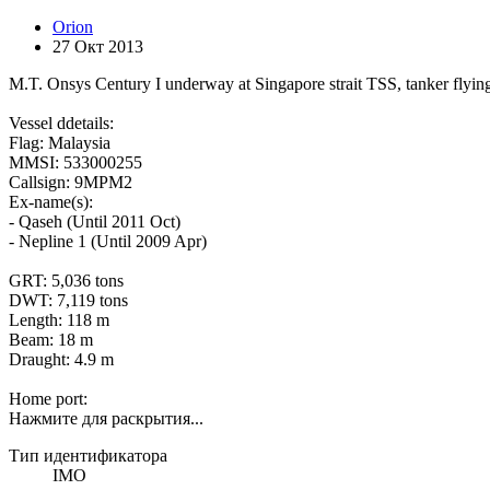
Orion
27 Окт 2013
M.T. Onsys Century I underway at Singapore strait TSS, tanker flying
Vessel ddetails:
Flag: Malaysia
MMSI: 533000255
Callsign: 9MPM2
Ex-name(s):
- Qaseh (Until 2011 Oct)
- Nepline 1 (Until 2009 Apr)
GRT: 5,036 tons
DWT: 7,119 tons
Length: 118 m
Beam: 18 m
Draught: 4.9 m
Home port:
Нажмите для раскрытия...
Тип идентификатора
IMO