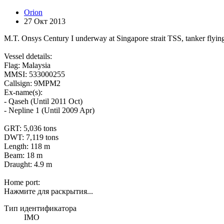
Orion
27 Окт 2013
M.T. Onsys Century I underway at Singapore strait TSS, tanker flying
Vessel ddetails:
Flag: Malaysia
MMSI: 533000255
Callsign: 9MPM2
Ex-name(s):
- Qaseh (Until 2011 Oct)
- Nepline 1 (Until 2009 Apr)
GRT: 5,036 tons
DWT: 7,119 tons
Length: 118 m
Beam: 18 m
Draught: 4.9 m
Home port:
Нажмите для раскрытия...
Тип идентификатора
IMO