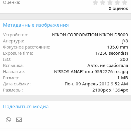
0
Оценка
.
0 оценок
0
0
з
Метаданные изображения
в
ё
Устройство
NIKON CORPORATION NIKON D5000
з
Апертура
ƒ/8
д
Фокусное расстояние
135.0 mm
Exposure time
1/250 second(s)
ISO
200
Вспышка
Авто, не сработала
Название
NISSOS-ANAFI-imo-9592276-res.jpg
Размер
1 MB
Дата съёмки
Пон, 09 Апрель 2012 9:52 AM
Размеры
2100px x 1394px
Поделиться медиа
WhatsApp
Электронная почта