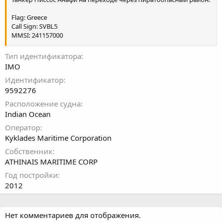
Flag: Greece
Call Sign: SVBL5
MMSI: 241157000
Length: 249 m
Тип идентификатора
Breadth: 44 m
IMO
Gross Tonnage: 61320 t
Идентификатор
DeadWeight: 115666 t
9592276
Расположение судна
Indian Ocean
Оператор
Kyklades Maritime Corporation
Собственник
ATHINAIS MARITIME CORP
Год постройки
2012
Нет комментариев для отображения.