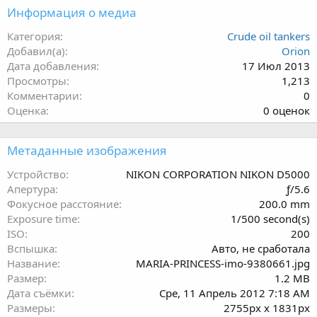
Информация о медиа
Категория
Crude oil tankers
Добавил(а)
Orion
Дата добавления
17 Июл 2013
Просмотры
1,213
Комментарии
0
0
Оценка
0 оценок
.
0
Метаданные изображения
0
з
Устройство
NIKON CORPORATION NIKON D5000
в
Апертура
ƒ/5.6
ё
Фокусное расстояние
200.0 mm
з
Exposure time
1/500 second(s)
д
ISO
200
Вспышка
Авто, не сработала
Название
MARIA-PRINCESS-imo-9380661.jpg
Размер
1.2 MB
Дата съёмки
Сре, 11 Апрель 2012 7:18 AM
Размеры
2755px x 1831px