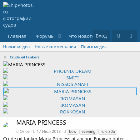
Вход
Главная
Форумы
Что нового?
Медиа
R
Новые медиа
Новые комментарии
Поиск медиа
Crude oil tankers
MARIA PRINCESS
Т
Orion
17 Июл 2013
bow
evening
rule 30a
е
Crude oil tanker Maria Princess at anchor, Fujairah outer