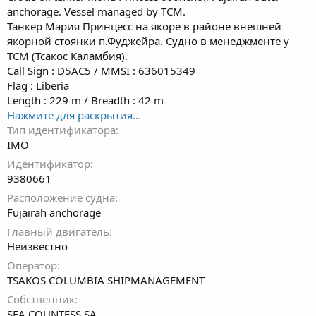
г
anchorage. Vessel managed by TCM.
и
Танкер Мария Принцесс на якоре в районе внешней
якорной стоянки п.Фуджейра. Судно в менеджменте у
ТСМ (Тсакос Каламбия).
Call Sign : D5AC5 / MMSI : 636015349
Flag : Liberia
Length : 229 m / Breadth : 42 m
Нажмите для раскрытия...
Тип идентификатора
IMO
Идентификатор
9380661
Расположение судна
Fujairah anchorage
Главный двигатель
Неизвестно
Оператор
TSAKOS COLUMBIA SHIPMANAGEMENT
Собственник
SEA COUNTESS SA