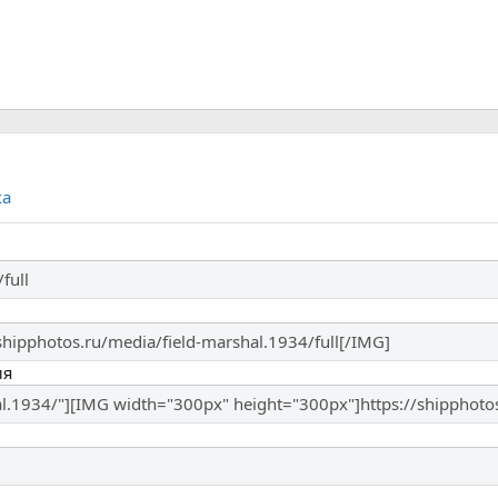
ка
ия