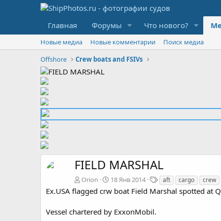
Главная
Форумы
Что нового?
Ме
Новые медиа
Новые комментарии
Поиск медиа
Offshore
Crew boats and FSIVs
FIELD MARSHAL
Т
Orion
18 Янв 2014
aft
cargo
crew
е
Ex.USA flagged crw boat Field Marshal spotted at Qua
г
и
Vessel chartered by ExxonMobil.