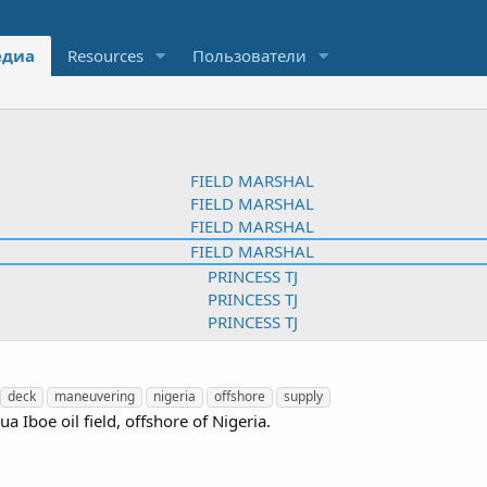
диа
Resources
Пользователи
deck
maneuvering
nigeria
offshore
supply
 Iboe oil field, offshore of Nigeria.