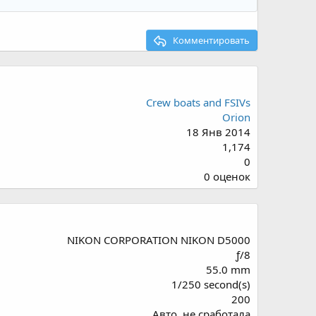
Комментировать
Crew boats and FSIVs
Orion
18 Янв 2014
1,174
0
0
0 оценок
.
0
0
з
NIKON CORPORATION NIKON D5000
в
ƒ/8
ё
55.0 mm
з
1/250 second(s)
д
200
Авто, не сработала