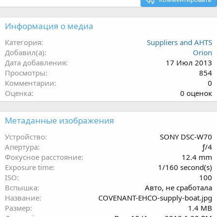
Информация о медиа
Категория
Suppliers and AHTS
Добавил(а)
Orion
Дата добавления
17 Июл 2013
Просмотры
854
Комментарии
0
0
Оценка
0 оценок
.
0
Метаданные изображения
0
з
Устройство
SONY DSC-W70
в
Апертура
ƒ/4
ё
Фокусное расстояние
12.4 mm
з
Exposure time
1/160 second(s)
д
ISO
100
Вспышка
Авто, не сработала
Название
COVENANT-EHCO-supply-boat.jpg
Размер
1.4 MB