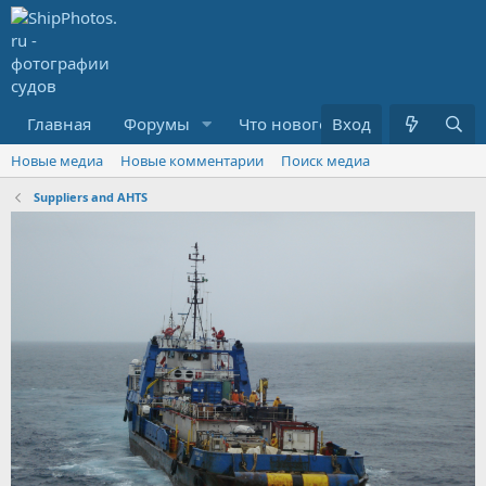
Главная
Форумы
Что нового?
Вход
Медиа
R
Новые медиа
Новые комментарии
Поиск медиа
Suppliers and AHTS