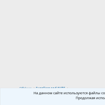
Offshore
Suppliers and AHTS
На данном сайте используются файлы coo
Продолжая испол
Russian (RU)