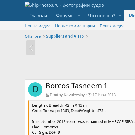
Главная
Форумы
Что нового?
Ме
Новые медиа
Новые комментарии
Поиск медиа
Offshore
Suppliers and AHTS
Borcos Tasneem 1
D
Dmitriy Kovalevskiy
17 Июл 2013
Length x Breadth: 42 m X 13 m
Gross Tonnage: 1369, DeadWeight: 1473 t
In september 2012 vessel was renaimed in MARCAP SIBA an
Flag: Comoros
Call Sign: D6FT9