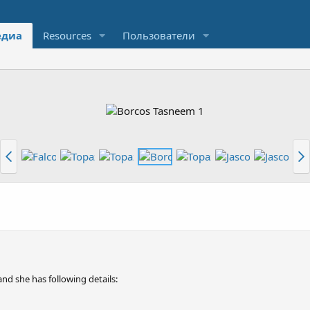
диа
Resources
Пользователи
d she has following details: