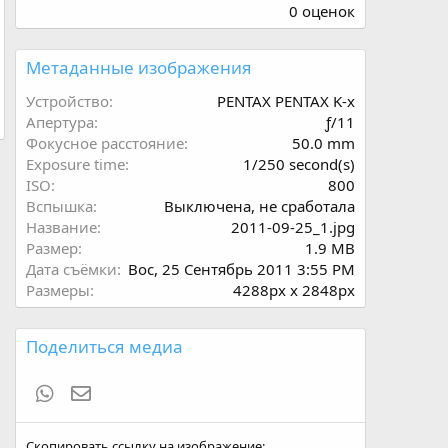
.
0 оценок
0
0
з
Метаданные изображения
в
ё
Устройство
PENTAX PENTAX K-x
з
Апертура
ƒ/11
д
Фокусное расстояние
50.0 mm
Exposure time
1/250 second(s)
ISO
800
Вспышка
Выключена, не сработала
Название
2011-09-25_1.jpg
Размер
1.9 MB
Дата съёмки
Вос, 25 Сентябрь 2011 3:55 PM
Размеры
4288px x 2848px
Поделиться медиа
WhatsApp
Электронная почта
Скопировать ссылку на изображение