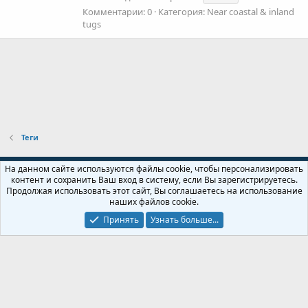
Комментарии: 0
Категория: Near coastal & inland
tugs
Теги
Russian (RU)
На данном сайте используются файлы cookie, чтобы персонализировать
контент и сохранить Ваш вход в систему, если Вы зарегистрируетесь.
Обратная связь
Условия и правила
Продолжая использовать этот сайт, Вы соглашаетесь на использование
Политика конфиденциальности
Помощь
Главная
R
наших файлов cookie.
S
S
Принять
Узнать больше...
Локализация от
XenForo.Info