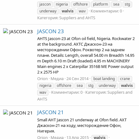
jascon
nigeria
offshore
platform
sea
stg
Комментарии: 0
underway
walvis
wav
Категория: Suppliers and AHTS
JASCON 23
AHTS Jascon-23 at Ofon oil field, Nigeria. Rockwater 2
at the background. АХТС Джаскон-23 на
месторождении Офон. Роквотер 2 на заднем
плане. Details: Length, overall 54.00 m Breadth 14.95
m Depth 6.10 m Draft (loaded) 4.95 m MACHINERY
Main engines 2 x Caterpillar 3516B ME Power output
2 x 2575 HP
Orion
Медиа
24 Сен 2014
boat landing
crane
nigeria
offshore
sea
stg
underway
walvis
Комментарии: 0
Категория: Suppliers and
wav
AHTS
JASCON 21
Small AHT Jascon 21 underway at Ofon field. АХТ
Джаскон-21 на ходу, месторождение Офон,
Нигерия.
Orion
Медиа
13 Апр 2015
walvis