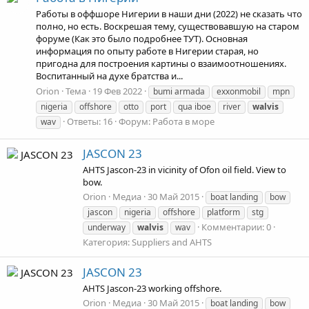
Работы в оффшоре Нигерии в наши дни (2022) не сказать что
полно, но есть. Воскрешая тему, существовавшую на старом
форуме (Как это было подробнее ТУТ). Основная
информация по опыту работе в Нигерии старая, но
пригодна для построения картины о взаимоотношениях.
Воспитанный на духе братства и...
Orion
Тема
19 Фев 2022
bumi armada
exxonmobil
mpn
nigeria
offshore
otto
port
qua iboe
river
walvis
Ответы: 16
Форум:
Работа в море
wav
JASCON 23
AHTS Jascon-23 in vicinity of Ofon oil field. View to
bow.
Orion
Медиа
30 Май 2015
boat landing
bow
jascon
nigeria
offshore
platform
stg
Комментарии: 0
underway
walvis
wav
Категория: Suppliers and AHTS
JASCON 23
AHTS Jascon-23 working offshore.
Orion
Медиа
30 Май 2015
boat landing
bow