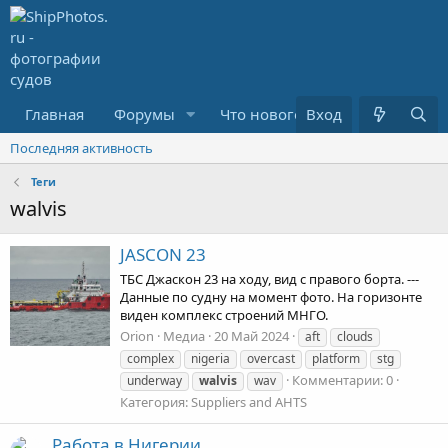
Главная
Форумы
Что нового?
Вход
Медиа
Последняя активность
Теги
walvis
JASCON 23
ТБС Джаскон 23 на ходу, вид с правого борта. ---
Данные по судну на момент фото. На горизонте
виден комплекс строений МНГО.
Orion
Медиа
20 Май 2024
aft
clouds
complex
nigeria
overcast
platform
stg
Комментарии: 0
underway
walvis
wav
Категория: Suppliers and AHTS
Работа в Нигерии