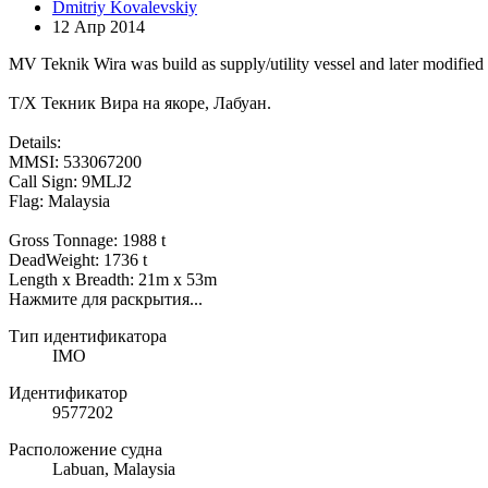
Dmitriy Kovalevskiy
12 Апр 2014
MV Teknik Wira was build as supply/utility vessel and later modified
Т/Х Текник Вира на якоре, Лабуан.
Details:
MMSI: 533067200
Call Sign: 9MLJ2
Flag: Malaysia
Gross Tonnage: 1988 t
DeadWeight: 1736 t
Length x Breadth: 21m x 53m
Нажмите для раскрытия...
Тип идентификатора
IMO
Идентификатор
9577202
Расположение судна
Labuan, Malaysia