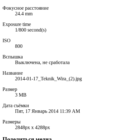
Фокусное расстояние
24.4 mm
Exposure time
1/800 second(s)
ISO
800
Вспышка
Выключена, не сработала
Название
2014-01-17_Teknik_Wira_(2).jpg
Размер
3 MB
Дата съёмки
Пят, 17 Январь 2014 11:39 AM
Размеры
2848px x 4288px
Поделиться медиа