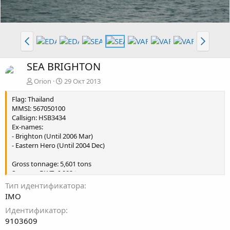
SEA BRIGHTON
Orion
29 Окт 2013
Flag: Thailand
MMSI: 567050100
Callsign: HSB3434
Ex-names:
- Brighton (Until 2006 Mar)
- Eastern Hero (Until 2004 Dec)
Gross tonnage: 5,601 tons
Summer DWT: 6,903 tons
Length: 99 m
Тип идентификатора
Beam: 19 m
IMO
Draught: 4.4 m
Идентификатор
9103609