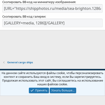
Скопировать BB-код на миниатюру изображения
Скопировать BB-код галереи
General cargo ships
Russian (RU)
На данном сайте используются файлы cookie, чтобы персонализировать
контент и сохранить Ваш вход в систему, если Вы зарегистрируетесь.
Обратная связь
Условия и правила
Продолжая использовать этот сайт, Вы соглашаетесь на использование
Политика конфиденциальности
Помощь
Главная
R
наших файлов cookie.
S
S
Принять
Узнать больше...
Локализация от
XenForo.Info