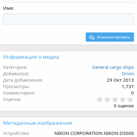
Имя
Комментировать
Информация о медиа
Категория
General cargo ships
Добавил(а)
Orion
Дата добавления
29 Окт 2013
Просмотры
1,737
Комментарии
0
0
Оценка
.
0 оценок
0
0
з
Метаданные изображения
в
ё
Устройство
NIKON CORPORATION NIKON D5000