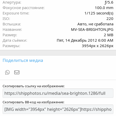
з
Апертура
ƒ/5.6
д
Фокусное расстояние
100.0 mm
Exposure time
1/125 second(s)
ISO
220
Вспышка
Авто, не сработала
Название
MV-SEA-BRIGHTON.JPG
Размер
2 MB
Дата съёмки
Пят, 14 Декабрь 2012 6:00 AM
Размеры
3954px x 2626px
Поделиться медиа
WhatsApp
Электронная почта
Скопировать ссылку на изображение
Скопировать BB-код на изображение