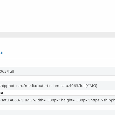
ка
ия