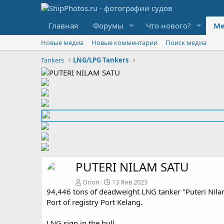
Главная
Форумы
Что нового?
Ме
Новые медиа
Новые комментарии
Поиск медиа
Tankers
LNG/LPG Tankers
PUTERI NILAM SATU
Orion
13 Янв 2023
94,446 tons of deadweight LNG tanker "Puteri Nila
Port of registry Port Kelang.
LNG sign in the hull.