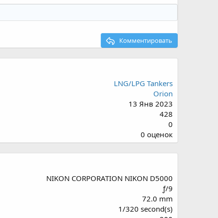
Комментировать
LNG/LPG Tankers
Orion
13 Янв 2023
428
0
0
0 оценок
.
0
0
з
NIKON CORPORATION NIKON D5000
в
ƒ/9
ё
72.0 mm
з
1/320 second(s)
д