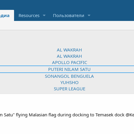
диа
Resources
Пользователи
m Satu" flying Malasian flag during docking to Temasek dock @K