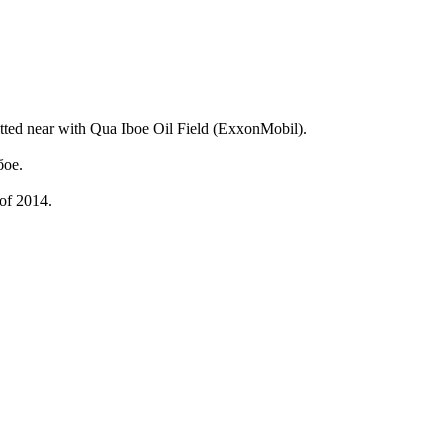
ted near with Qua Iboe Oil Field (ExxonMobil).
бое.
 of 2014.