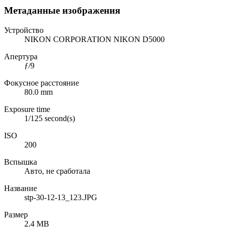
Метаданные изображения
Устройство
NIKON CORPORATION NIKON D5000
Апертура
ƒ/9
Фокусное расстояние
80.0 mm
Exposure time
1/125 second(s)
ISO
200
Вспышка
Авто, не сработала
Название
stp-30-12-13_123.JPG
Размер
2.4 MB