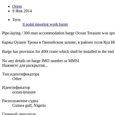
Orion
9 Янв 2014
Теги
8 point mooring
work barge
Pipe-laying / 300 man accommodation barge Ocean Treasure was spot
Баржа Оушен Трежа в Гвинейском заливе, в районе поля Куа И
Barge has provision for 400t crane which shall be installed in the end
No any details on barge IMO number or MMSI
Нажмите для раскрытия...
Тип идентификатора
Other
Идентификатор
ocean-treasure
Расположение судна
Guinea gulf, Nigeria
Главный двигатель