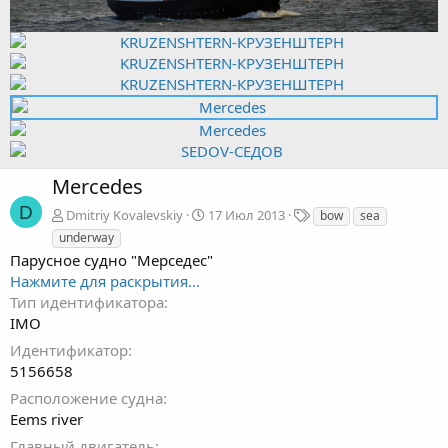
Mercedes
D
Т
Dmitriy Kovalevskiy
17 Июл 2013
bow
sea
е
underway
г
Парусное судно "Мерседес"
и
Нажмите для раскрытия...
Тип идентификатора
IMO
Идентификатор
5156658
Расположение судна
Eems river
Главный двигатель