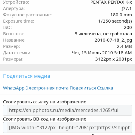
Устройство
PENTAX PENTAX K-x
в
Апертура
ƒ/7.1
ё
Фокусное расстояние
180.0 mm
з
Exposure time
1/250 second(s)
д
ISO
200
Вспышка
Выключена, не сработала
Название
2010-07-18_2.jpg
Размер
2.4 MB
Дата съёмки
Чет, 15 Июль 2010 5:18 AM
Размеры
3122px x 2081px
Поделиться медиа
WhatsApp
Электронная почта
Поделиться
Ссылка
Скопировать ссылку на изображение
Скопировать BB-код на изображение