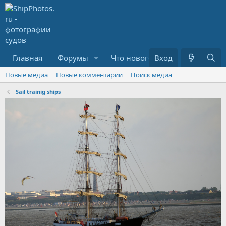
Главная
Форумы
Что нового?
Вход
Медиа
R
Новые медиа
Новые комментарии
Поиск медиа
Sail trainig ships