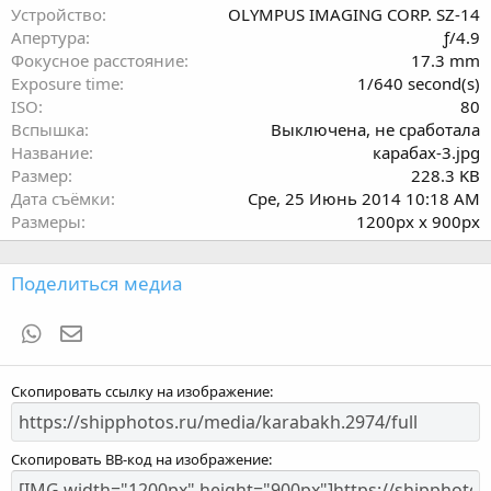
ё
Устройство
OLYMPUS IMAGING CORP. SZ-14
з
Апертура
ƒ/4.9
д
Фокусное расстояние
17.3 mm
Exposure time
1/640 second(s)
ISO
80
Вспышка
Выключена, не сработала
Название
карабах-3.jpg
Размер
228.3 KB
Дата съёмки
Сре, 25 Июнь 2014 10:18 AM
Размеры
1200px x 900px
Поделиться медиа
WhatsApp
Электронная почта
Скопировать ссылку на изображение
Скопировать BB-код на изображение