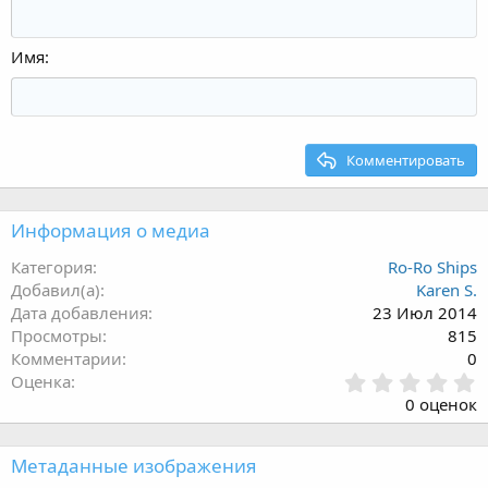
Имя
Комментировать
Информация о медиа
Категория
Ro-Ro Ships
Добавил(а)
Karen S.
Дата добавления
23 Июл 2014
Просмотры
815
Комментарии
0
0
Оценка
.
0 оценок
0
0
з
Метаданные изображения
в