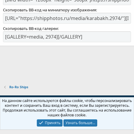
Скопировать BB-код на миниатюру изображения
Скопировать BB-код галереи
Ro-Ro Ships
Russian (RU)
На данном сайте используются файлы cookie, чтобы персонализировать
контент и сохранить Ваш вход в систему, если Вы зарегистрируетесь.
Обратная связь
Условия и правила
Продолжая использовать этот сайт, Вы соглашаетесь на использование
Политика конфиденциальности
Помощь
Главная
R
наших файлов cookie.
S
S
Принять
Узнать больше...
Локализация от
XenForo.Info