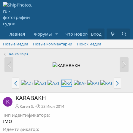
Главная
Форумы
Что нового?
Вход
Медиа
R
Новые медиа
Новые комментарии
Поиск медиа
Ro-Ro Ships
KARABAKH
K
Karen S.
23 Июл 2014
Тип идентификатора
IMO
Идентификатор