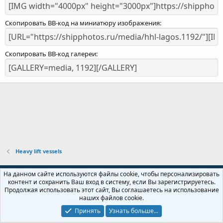
Скопировать BB-код на миниатюру изображения
Скопировать BB-код галереи
Heavy lift vessels
Russian (RU)
На данном сайте используются файлы cookie, чтобы персонализировать
контент и сохранить Ваш вход в систему, если Вы зарегистрируетесь.
Обратная связь
Условия и правила
Продолжая использовать этот сайт, Вы соглашаетесь на использование
Политика конфиденциальности
Помощь
Главная
R
наших файлов cookie.
S
S
Принять
Узнать больше...
Локализация от
XenForo.Info