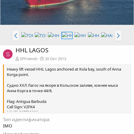
HHL LAGOS
S
SPFriends
20 Окт 2013
Heavy lift vessel HHL Lagos anchored at Kola bay, south of Anna
Korga point.
Судно ХХЛ Лагос на якоре в Кольском заливе, южнее мыса
Анна Корга в точке 44/8.
Flag: Antigua Barbuda
Call Sign: V2FK4
MMSI: 305702000
Тип идентификатора
Length x Breadth: 168 m X 25 m
IMO
Идентификатор
Gross Tonnage: 17644 t