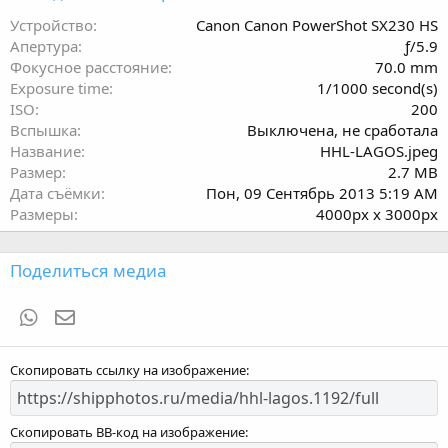
в
ё
Устройство
Canon Canon PowerShot SX230 HS
з
Апертура
ƒ/5.9
д
Фокусное расстояние
70.0 mm
Exposure time
1/1000 second(s)
ISO
200
Вспышка
Выключена, не сработала
Название
HHL-LAGOS.jpeg
Размер
2.7 MB
Дата съёмки
Пон, 09 Сентябрь 2013 5:19 AM
Размеры
4000px x 3000px
Поделиться медиа
WhatsApp
Электронная почта
Скопировать ссылку на изображение
Скопировать BB-код на изображение