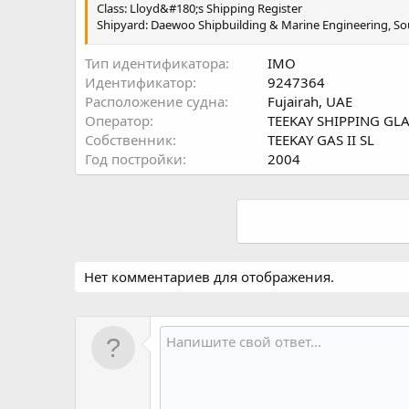
Class: Lloyd&#180;s Shipping Register
Shipyard: Daewoo Shipbuilding & Marine Engineering, So
Gross tonnage: 94,822 tons
Тип идентификатора
IMO
Summer DWT: 7
Идентификатор
9247364
Расположение судна
Fujairah, UAE
Оператор
TEEKAY SHIPPING GL
Собственник
TEEKAY GAS II SL
Год постройки
2004
Нет комментариев для отображения.