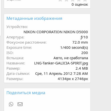
.
0 оценок
0
0
з
Метаданные изображения
в
ё
Устройство
з
NIKON CORPORATION NIKON D5000
д
Апертура
ƒ/10
Фокусное расстояние
72.0 mm
Exposure time
1/400 second(s)
ISO
200
Вспышка
Авто, не сработала
Название
LNG-Tanker-GALICIA-SPIRIT.jpg
Размер
2.4 MB
Дата съёмки
Сре, 11 Апрель 2012 7:28 AM
Размеры
4134px x 2746px
Поделиться медиа
WhatsApp
Электронная почта