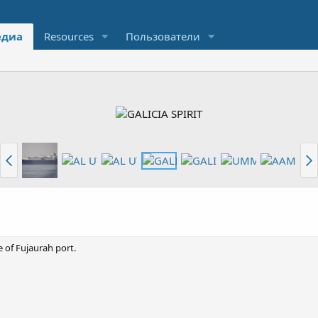
диа
Resources
Пользователи
e of Fujaurah port.