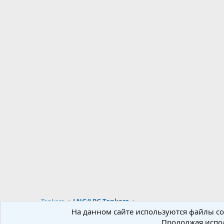
Tankers
LNG/LPG Tankers
На данном сайте используются файлы coo
Продолжая испол