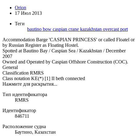
Orion
17 Июл 2013
Теги
bautino
bow
caspian
crane
kazakhstan
overcast
port
Accommodation Barge 'CASPIAN PRINCESS' or called Floatel or
by Russian Register as Floating Hostel.
Spotted at Bautino Bay / Caspian Sea / Kazakhstan / December
2007
Owned and Operated by Caspian Offshore Construction (COC).
General
Classification RMRS
Class notation KE(*) [1] II beth connected
Нажмите для раскрытия...
Тип идентификатора
RMRS
Идентификатор
846711
Расположение судна
Баутино, Казахстан