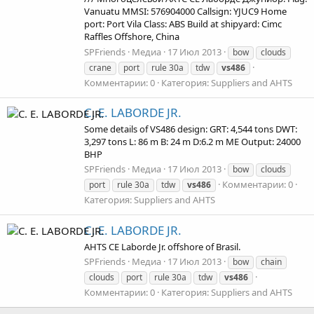
Vanuatu MMSI: 576904000 Callsign: YJUC9 Home
port: Port Vila Class: ABS Build at shipyard: Cimc
Raffles Offshore, China
SPFriends
Медиа
17 Июл 2013
bow
clouds
crane
port
rule 30a
tdw
vs486
Комментарии: 0
Категория: Suppliers and AHTS
C. E. LABORDE JR.
Some details of VS486 design: GRT: 4,544 tons DWT:
3,297 tons L: 86 m B: 24 m D:6.2 m ME Output: 24000
BHP
SPFriends
Медиа
17 Июл 2013
bow
clouds
Комментарии: 0
port
rule 30a
tdw
vs486
Категория: Suppliers and AHTS
C. E. LABORDE JR.
AHTS CE Laborde Jr. offshore of Brasil.
SPFriends
Медиа
17 Июл 2013
bow
chain
clouds
port
rule 30a
tdw
vs486
Комментарии: 0
Категория: Suppliers and AHTS