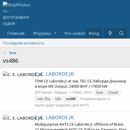
Главная
Форумы
Что нового?
Вход
Медиа
Последняя активность
Теги
vs486
C. E. LABORDE JR.
TDW CE Laborde Jr at sea. ТБС СЕ Лаборде Джуниор
в море ME Output: 24000 BHP / 17650 kW
SPFriends
Медиа
17 Июл 2013
bow
clouds
Комментарии: 0
rule 30a
tdw
vs486
Категория: Suppliers and AHTS
C. E. LABORDE JR.
Multipurpose AHTS CE Laborde Jr. offshore of Brasil.
/// Многоцелевой АХТС СЕ Лаборде Джуниор. Flag: