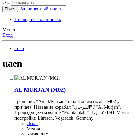
От:
Расширенный поиск...
Поиск
Последняя активность
Меню
Вход
Теги
uaen
AL MURJAN (M02)
Тральщик "Аль Муржан" с бортовым номер М02 у
причала. Навзание корабля "المرجان" / "Al Murjan".
Предыдущее название "Frankentahl". ГД 5550 HP Место
постройки Lürssen, Vegesack, Germany
Orion
Медиа
6 Янв 2025