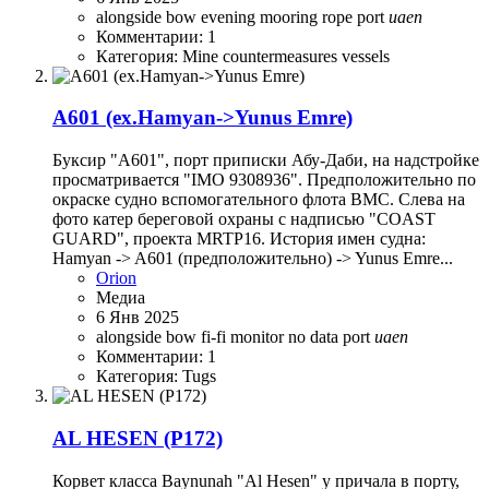
alongside
bow
evening
mooring rope
port
uaen
Комментарии: 1
Категория: Mine countermeasures vessels
A601 (ex.Hamyan->Yunus Emre)
Буксир "А601", порт приписки Абу-Даби, на надстройке
просматривается "IMO 9308936". Предположительно по
окраске судно вспомогательного флота ВМС. Слева на
фото катер береговой охраны с надписью "COAST
GUARD", проекта MRTP16. История имен судна:
Hamyan -> A601 (предположительно) -> Yunus Emre...
Orion
Медиа
6 Янв 2025
alongside
bow
fi-fi monitor
no data
port
uaen
Комментарии: 1
Категория: Tugs
AL HESEN (P172)
Корвет класса Baynunah "Al Hesen" у причала в порту,