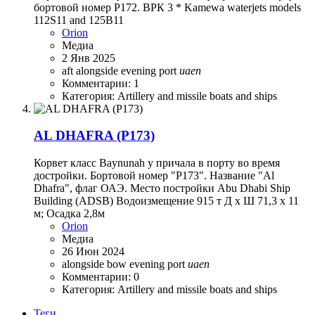
бортовой номер P172. ВРК 3 * Kamewa waterjets models
112S11 and 125B11
Orion
Медиа
2 Янв 2025
aft
alongside
evening
port
uaen
Комментарии: 1
Категория: Artillery and missile boats and ships
AL DHAFRA (P173)
Корвет класс Baynunah у причала в порту во время
достройки. Бортовой номер "P173". Название "Al
Dhafra", флаг ОАЭ. Место постройки Abu Dhabi Ship
Building (ADSB) Водоизмещение 915 т Д х Ш 71,3 х 11
м; Осадка 2,8м
Orion
Медиа
26 Июн 2024
alongside
bow
evening
port
uaen
Комментарии: 0
Категория: Artillery and missile boats and ships
Теги