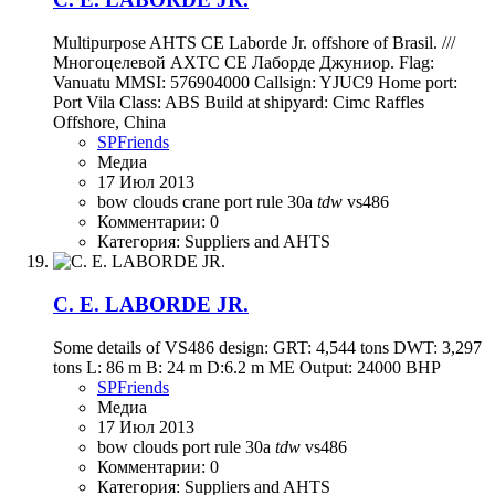
Multipurpose AHTS CE Laborde Jr. offshore of Brasil. ///
Многоцелевой АХТС СЕ Лаборде Джуниор. Flag:
Vanuatu MMSI: 576904000 Callsign: YJUC9 Home port:
Port Vila Class: ABS Build at shipyard: Cimc Raffles
Offshore, China
SPFriends
Медиа
17 Июл 2013
bow
clouds
crane
port
rule 30a
tdw
vs486
Комментарии: 0
Категория: Suppliers and AHTS
C. E. LABORDE JR.
Some details of VS486 design: GRT: 4,544 tons DWT: 3,297
tons L: 86 m B: 24 m D:6.2 m ME Output: 24000 BHP
SPFriends
Медиа
17 Июл 2013
bow
clouds
port
rule 30a
tdw
vs486
Комментарии: 0
Категория: Suppliers and AHTS