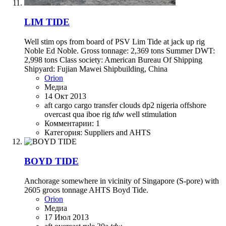
LIM TIDE
Well stim ops from board of PSV Lim Tide at jack up rig
Noble Ed Noble. Gross tonnage: 2,369 tons Summer DWT:
2,998 tons Class society: American Bureau Of Shipping
Shipyard: Fujian Mawei Shipbuilding, China
Orion
Медиа
14 Окт 2013
aft
cargo
cargo transfer
clouds
dp2
nigeria
offshore
overcast
qua iboe
rig
tdw
well stimulation
Комментарии: 1
Категория: Suppliers and AHTS
BOYD TIDE
Anchorage somewhere in vicinity of Singapore (S-pore) with
2605 groos tonnage AHTS Boyd Tide.
Orion
Медиа
17 Июл 2013