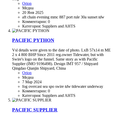
Orion
Медиа
20 Янв 2025
aft
chain
evening
mmc 887
port
rule 30a
sunset
tdw
Комментарии: 0
Категория: Suppliers and AHTS
PACIFIC PYTHON
Vsl details were given to the date of photo. LxB 57x14 m ME
2 x 4 800 BHP Since 2011 reg.owner Tidewater, but with
Swire's logo on the funnel. Same story as with Pacific
Supplier (IMO 9196498). Design IMT 957 / Shipyard
Qingdao Qianjin Shipyard, China
Orion
Медиа
7 Мар 2024
fog
overcast
sea
spo
swire
tdw
tidewater
underway
Комментарии: 0
Категория: Suppliers and AHTS
PACIFIC SUPPLIER