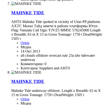
MAHNKE TIDE
AHTS Mahnke Tide spotted in vicinity of Utue-PP platform.
АХТС Махке Тайд замече в районе платформы Ютуе.
Flag: Vanuatu Call Sign: YJVZ5 MMSI: 576245000 Length
x Breadth: 63 m X 15 m Gross Tonnage: 1759 t DeadWeight:
1505 t
Orion
Медиа
14 Окт 2013
aft
clouds
offshore
overcast
rule 23a
tdw
tidewater
underway
Комментарии: 0
Категория: Suppliers and AHTS
MAHNKE TIDE
Mahnke Tide underway offshore. Length x Breadth: 63 m X
15 m Gross Tonnage: 1759 t DeadWeight: 1505 t
Orion
Медиа