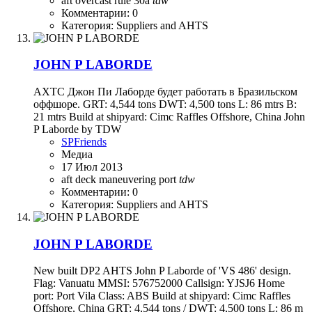
aft
overcast
rule 30a
tdw
Комментарии: 0
Категория: Suppliers and AHTS
JOHN P LABORDE
АХТС Джон Пи Лаборде будет работать в Бразильском
оффшоре. GRT: 4,544 tons DWT: 4,500 tons L: 86 mtrs B:
21 mtrs Build at shipyard: Cimc Raffles Offshore, China John
P Laborde by TDW
SPFriends
Медиа
17 Июл 2013
aft
deck
maneuvering
port
tdw
Комментарии: 0
Категория: Suppliers and AHTS
JOHN P LABORDE
New built DP2 AHTS John P Laborde of 'VS 486' design.
Flag: Vanuatu MMSI: 576752000 Callsign: YJSJ6 Home
port: Port Vila Class: ABS Build at shipyard: Cimc Raffles
Offshore, China GRT: 4,544 tons / DWT: 4,500 tons L: 86 m