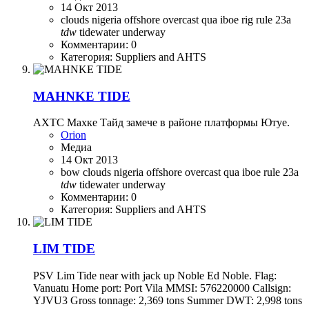
14 Окт 2013
clouds
nigeria
offshore
overcast
qua iboe
rig
rule 23a
tdw
tidewater
underway
Комментарии: 0
Категория: Suppliers and AHTS
MAHNKE TIDE
АХТС Махке Тайд замече в районе платформы Ютуе.
Orion
Медиа
14 Окт 2013
bow
clouds
nigeria
offshore
overcast
qua iboe
rule 23a
tdw
tidewater
underway
Комментарии: 0
Категория: Suppliers and AHTS
LIM TIDE
PSV Lim Tide near with jack up Noble Ed Noble. Flag:
Vanuatu Home port: Port Vila MMSI: 576220000 Callsign:
YJVU3 Gross tonnage: 2,369 tons Summer DWT: 2,998 tons