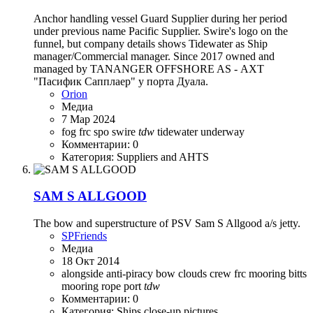
Anchor handling vessel Guard Supplier during her period
under previous name Pacific Supplier. Swire's logo on the
funnel, but company details shows Tidewater as Ship
manager/Commercial manager. Since 2017 owned and
managed by TANANGER OFFSHORE AS - АХТ
"Пасифик Сапплаер" у порта Дуала.
Orion
Медиа
7 Мар 2024
fog
frc
spo
swire
tdw
tidewater
underway
Комментарии: 0
Категория: Suppliers and AHTS
SAM S ALLGOOD
The bow and superstructure of PSV Sam S Allgood a/s jetty.
SPFriends
Медиа
18 Окт 2014
alongside
anti-piracy
bow
clouds
crew
frc
mooring bitts
mooring rope
port
tdw
Комментарии: 0
Категория: Ships close-up pictures