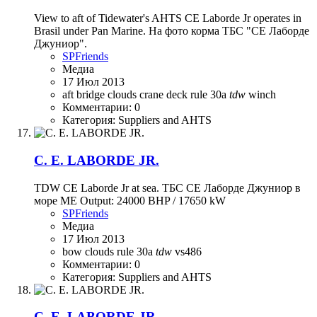
View to aft of Tidewater's AHTS CE Laborde Jr operates in
Brasil under Pan Marine. На фото корма ТБС "СЕ Лаборде
Джуниор".
SPFriends
Медиа
17 Июл 2013
aft
bridge
clouds
crane
deck
rule 30a
tdw
winch
Комментарии: 0
Категория: Suppliers and AHTS
C. E. LABORDE JR.
TDW CE Laborde Jr at sea. ТБС СЕ Лаборде Джуниор в
море ME Output: 24000 BHP / 17650 kW
SPFriends
Медиа
17 Июл 2013
bow
clouds
rule 30a
tdw
vs486
Комментарии: 0
Категория: Suppliers and AHTS
C. E. LABORDE JR.