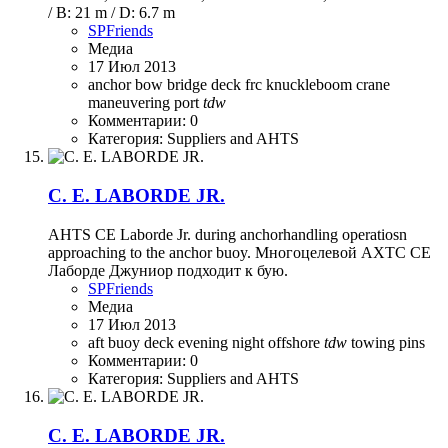
/ B: 21 m / D: 6.7 m
SPFriends
Медиа
17 Июл 2013
anchor
bow
bridge
deck
frc
knuckleboom crane
maneuvering
port
tdw
Комментарии: 0
Категория: Suppliers and AHTS
C. E. LABORDE JR.
AHTS CE Laborde Jr. during anchorhandling operatiosn
approaching to the anchor buoy. Многоцелевой АХТС СЕ
Лаборде Джуниор подходит к бую.
SPFriends
Медиа
17 Июл 2013
aft
buoy
deck
evening
night
offshore
tdw
towing pins
Комментарии: 0
Категория: Suppliers and AHTS
C. E. LABORDE JR.