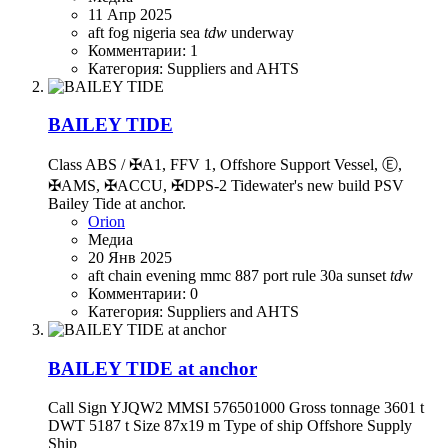
11 Апр 2025
aft
fog
nigeria
sea
tdw
underway
Комментарии: 1
Категория: Suppliers and AHTS
BAILEY TIDE
Class ABS / ✠A1, FFV 1, Offshore Support Vessel, Ⓔ,
✠AMS, ✠ACCU, ✠DPS-2 Tidewater's new build PSV
Bailey Tide at anchor.
Orion
Медиа
20 Янв 2025
aft
chain
evening
mmc 887
port
rule 30a
sunset
tdw
Комментарии: 0
Категория: Suppliers and AHTS
BAILEY TIDE at anchor
Call Sign YJQW2 MMSI 576501000 Gross tonnage 3601 t
DWT 5187 t Size 87x19 m Type of ship Offshore Supply
Ship