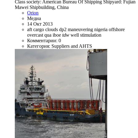
Class society: American Bureau Of Shipping Shipyard: Fujian
Mawei Shipbuilding, China
Orion
Медиа
14 Окт 2013
aft
cargo
clouds
dp2
maneuvering
nigeria
offshore
overcast
qua iboe
tdw
well stimulation
Комментарии: 0
Категория: Suppliers and AHTS