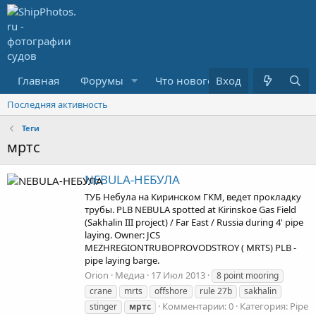
Главная
Форумы
Что нового?
Вход
Медиа
Последняя активность
Теги
мртс
NEBULA-НЕБУЛА
ТУБ Небула на Киринском ГКМ, ведет прокладку
трубы. PLB NEBULA spotted at Kirinskoe Gas Field
(Sakhalin III project) / Far East / Russia during 4' pipe
laying. Owner: JCS
MEZHREGIONTRUBOPROVODSTROY ( MRTS) PLB -
pipe laying barge.
Orion
Медиа
17 Июл 2013
8 point mooring
crane
mrts
offshore
rule 27b
sakhalin
Комментарии: 0
Категория: Pipe
stinger
мртс