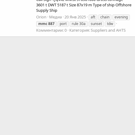
3601 t DWT 5187 t Size 87x19 m Type of ship Offshore
Supply Ship
Orion
Медиа
20 Янв 2025
aft
chain
evening
mmc
887
port
rule 30a
sunset
tdw
Комментарии: 0
Категория: Suppliers and AHTS