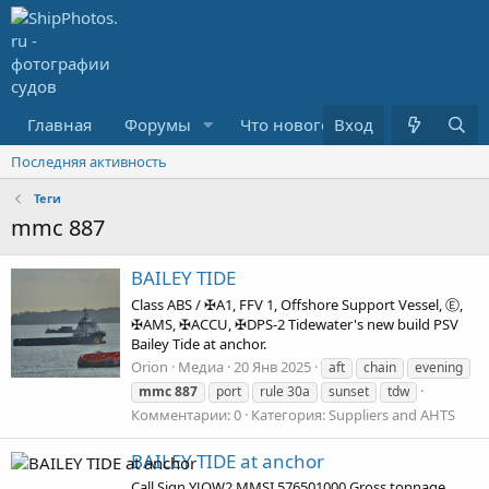
Главная
Форумы
Что нового?
Вход
Медиа
Последняя активность
Теги
mmc 887
BAILEY TIDE
Class ABS / ✠A1, FFV 1, Offshore Support Vessel, Ⓔ,
✠AMS, ✠ACCU, ✠DPS-2 Tidewater's new build PSV
Bailey Tide at anchor.
Orion
Медиа
20 Янв 2025
aft
chain
evening
mmc
887
port
rule 30a
sunset
tdw
Комментарии: 0
Категория: Suppliers and AHTS
BAILEY TIDE at anchor
Call Sign YJQW2 MMSI 576501000 Gross tonnage