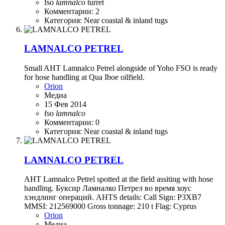
fso
lamnalco
turret
Комментарии: 2
Категория: Near coastal & inland tugs
LAMNALCO PETREL
Small AHT Lamnalco Petrel alongside of Yoho FSO is ready
for hose handling at Qua Iboe oilfield.
Orion
Медиа
15 Фев 2014
fso
lamnalco
Комментарии: 0
Категория: Near coastal & inland tugs
LAMNALCO PETREL
AHT Lamnalco Petrel spotted at the field assiting with hose
handling. Буксир Ламналко Петрел во время хоус
хэндлинг операций. AHTS details: Call Sign: P3XB7
MMSI: 212569000 Gross tonnage: 210 t Flag: Cyprus
Orion
Медиа