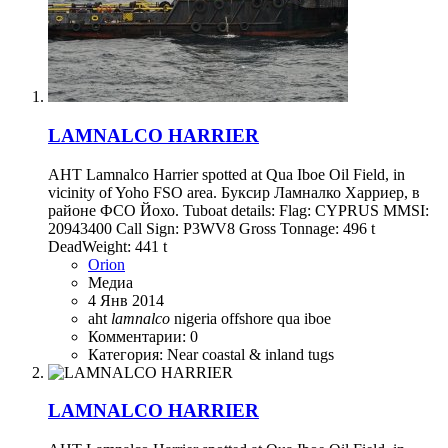
LAMNALCO HARRIER
AHT Lamnalco Harrier spotted at Qua Iboe Oil Field, in
vicinity of Yoho FSO area. Буксир Ламналко Харриер, в
районе ФСО Йохо. Tuboat details: Flag: CYPRUS MMSI:
20943400 Call Sign: P3WV8 Gross Tonnage: 496 t
DeadWeight: 441 t
Orion
Медиа
4 Янв 2014
aht
lamnalco
nigeria
offshore
qua iboe
Комментарии: 0
Категория: Near coastal & inland tugs
LAMNALCO HARRIER