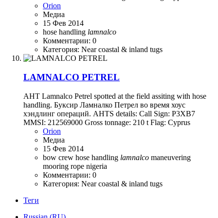
Orion
Медиа
15 Фев 2014
hose handling
lamnalco
Комментарии: 0
Категория: Near coastal & inland tugs
LAMNALCO PETREL
AHT Lamnalco Petrel spotted at the field assiting with hose
handling. Буксир Ламналко Петрел во время хоус
хэндлинг операций. AHTS details: Call Sign: P3XB7
MMSI: 212569000 Gross tonnage: 210 t Flag: Cyprus
Orion
Медиа
15 Фев 2014
bow
crew
hose handling
lamnalco
maneuvering
mooring rope
nigeria
Комментарии: 0
Категория: Near coastal & inland tugs
Теги
Russian (RU)