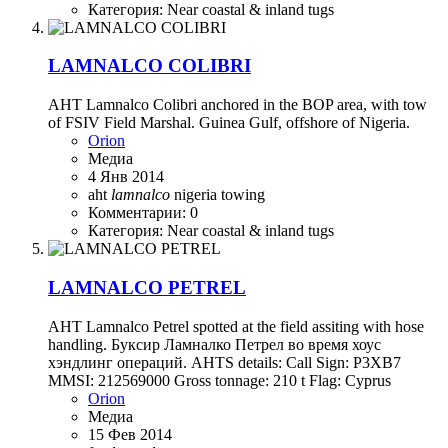
Категория: Near coastal & inland tugs
LAMNALCO COLIBRI
AHT Lamnalco Colibri anchored in the BOP area, with tow
of FSIV Field Marshal. Guinea Gulf, offshore of Nigeria.
Orion
Медиа
4 Янв 2014
aht
lamnalco
nigeria
towing
Комментарии: 0
Категория: Near coastal & inland tugs
LAMNALCO PETREL
AHT Lamnalco Petrel spotted at the field assiting with hose
handling. Буксир Ламналко Петрел во время хоус
хэндлинг операций. AHTS details: Call Sign: P3XB7
MMSI: 212569000 Gross tonnage: 210 t Flag: Cyprus
Orion
Медиа
15 Фев 2014