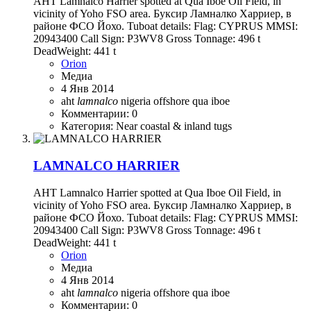
AHT Lamnalco Harrier spotted at Qua Iboe Oil Field, in
vicinity of Yoho FSO area. Буксир Ламналко Харриер, в
районе ФСО Йохо. Tuboat details: Flag: CYPRUS MMSI:
20943400 Call Sign: P3WV8 Gross Tonnage: 496 t
DeadWeight: 441 t
Orion
Медиа
4 Янв 2014
aht
lamnalco
nigeria
offshore
qua iboe
Комментарии: 0
Категория: Near coastal & inland tugs
LAMNALCO HARRIER
AHT Lamnalco Harrier spotted at Qua Iboe Oil Field, in
vicinity of Yoho FSO area. Буксир Ламналко Харриер, в
районе ФСО Йохо. Tuboat details: Flag: CYPRUS MMSI:
20943400 Call Sign: P3WV8 Gross Tonnage: 496 t
DeadWeight: 441 t
Orion
Медиа
4 Янв 2014
aht
lamnalco
nigeria
offshore
qua iboe
Комментарии: 0