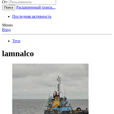
От:
Расширенный поиск...
Поиск
Последняя активность
Меню
Вход
Теги
lamnalco