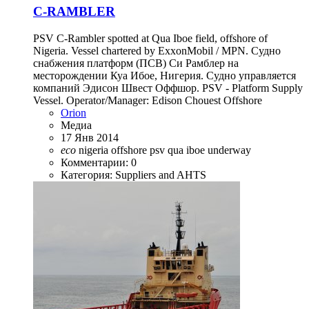
C-RAMBLER
PSV C-Rambler spotted at Qua Iboe field, offshore of
Nigeria. Vessel chartered by ExxonMobil / MPN. Судно
снабжения платформ (ПСВ) Си Рамблер на
месторождении Куа Ибое, Нигерия. Судно управляется
компаний Эдисон Швест Оффшор. PSV - Platform Supply
Vessel. Operator/Manager: Edison Chouest Offshore
Orion
Медиа
17 Янв 2014
eco
nigeria
offshore
psv
qua iboe
underway
Комментарии: 0
Категория: Suppliers and AHTS