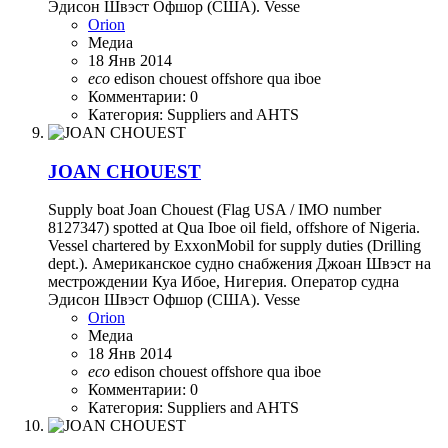
Эдисон Швэст Офшор (США). Vesse
Orion
Медиа
18 Янв 2014
eco
edison chouest
offshore
qua iboe
Комментарии: 0
Категория: Suppliers and AHTS
JOAN CHOUEST
Supply boat Joan Chouest (Flag USA / IMO number
8127347) spotted at Qua Iboe oil field, offshore of Nigeria.
Vessel chartered by ExxonMobil for supply duties (Drilling
dept.). Американское судно снабжения Джоан Швэст на
местрождении Куа Ибое, Нигерия. Оператор судна
Эдисон Швэст Офшор (США). Vesse
Orion
Медиа
18 Янв 2014
eco
edison chouest
offshore
qua iboe
Комментарии: 0
Категория: Suppliers and AHTS