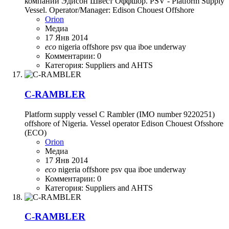
компаний Эдисон Швест Оффшор. PSV - Platform Supply
Vessel. Operator/Manager: Edison Chouest Offshore
Orion
Медиа
17 Янв 2014
eco
nigeria
offshore
psv
qua iboe
underway
Комментарии: 0
Категория: Suppliers and AHTS
C-RAMBLER
Platform supply vessel C Rambler (IMO number 9220251)
offshore of Nigeria. Vessel operator Edison Chouest Ofsshore
(ECO)
Orion
Медиа
17 Янв 2014
eco
nigeria
offshore
psv
qua iboe
underway
Комментарии: 0
Категория: Suppliers and AHTS
C-RAMBLER