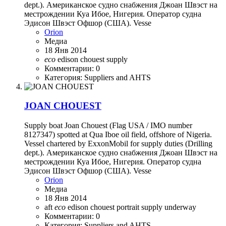
dept.). Американское судно снабжения Джоан Швэст на
местрождении Куа Ибое, Нигерия. Оператор судна
Эдисон Швэст Офшор (США). Vesse
Orion
Медиа
18 Янв 2014
eco
edison chouest
supply
Комментарии: 0
Категория: Suppliers and AHTS
JOAN CHOUEST
Supply boat Joan Chouest (Flag USA / IMO number
8127347) spotted at Qua Iboe oil field, offshore of Nigeria.
Vessel chartered by ExxonMobil for supply duties (Drilling
dept.). Американское судно снабжения Джоан Швэст на
местрождении Куа Ибое, Нигерия. Оператор судна
Эдисон Швэст Офшор (США). Vesse
Orion
Медиа
18 Янв 2014
aft
eco
edison chouest
portrait
supply
underway
Комментарии: 0
Категория: Suppliers and AHTS