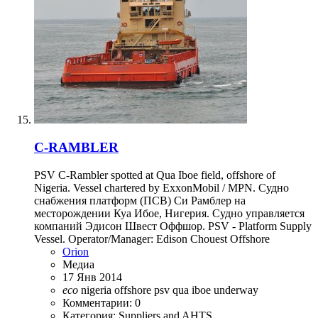
C-RAMBLER
PSV C-Rambler spotted at Qua Iboe field, offshore of
Nigeria. Vessel chartered by ExxonMobil / MPN. Судно
снабжения платформ (ПСВ) Си Рамблер на
месторождении Куа Ибое, Нигерия. Судно управляется
компаний Эдисон Швест Оффшор. PSV - Platform Supply
Vessel. Operator/Manager: Edison Chouest Offshore
Orion
Медиа
17 Янв 2014
eco
nigeria
offshore
psv
qua iboe
underway
Комментарии: 0
Категория: Suppliers and AHTS