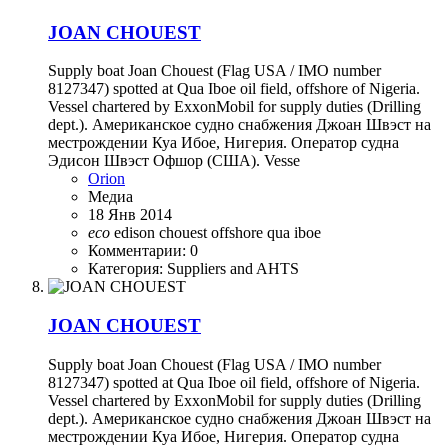
JOAN CHOUEST
Supply boat Joan Chouest (Flag USA / IMO number
8127347) spotted at Qua Iboe oil field, offshore of Nigeria.
Vessel chartered by ExxonMobil for supply duties (Drilling
dept.). Американское судно снабжения Джоан Швэст на
местрождении Куа Ибое, Нигерия. Оператор судна
Эдисон Швэст Офшор (США). Vesse
Orion
Медиа
18 Янв 2014
eco
edison chouest
offshore
qua iboe
Комментарии: 0
Категория: Suppliers and AHTS
JOAN CHOUEST
Supply boat Joan Chouest (Flag USA / IMO number
8127347) spotted at Qua Iboe oil field, offshore of Nigeria.
Vessel chartered by ExxonMobil for supply duties (Drilling
dept.). Американское судно снабжения Джоан Швэст на
местрождении Куа Ибое, Нигерия. Оператор судна