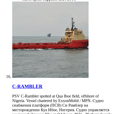
C-RAMBLER
PSV C-Rambler spotted at Qua Iboe field, offshore of
Nigeria. Vessel chartered by ExxonMobil / MPN. Судно
снабжения платформ (ПСВ) Си Рамблер на
месторождении Куа Ибое, Нигерия. Судно управляется