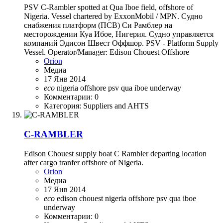
PSV C-Rambler spotted at Qua Iboe field, offshore of
Nigeria. Vessel chartered by ExxonMobil / MPN. Судно
снабжения платформ (ПСВ) Си Рамблер на
месторождении Куа Ибое, Нигерия. Судно управляется
компаний Эдисон Швест Оффшор. PSV - Platform Supply
Vessel. Operator/Manager: Edison Chouest Offshore
Orion
Медиа
17 Янв 2014
eco
nigeria
offshore
psv
qua iboe
underway
Комментарии: 0
Категория: Suppliers and AHTS
C-RAMBLER
Edison Chouest supply boat C Rambler departing location
after cargo tranfer offshore of Nigeria.
Orion
Медиа
17 Янв 2014
eco
edison chouest
nigeria
offshore
psv
qua iboe
underway
Комментарии: 0