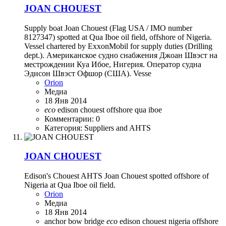
JOAN CHOUEST
Supply boat Joan Chouest (Flag USA / IMO number
8127347) spotted at Qua Iboe oil field, offshore of Nigeria.
Vessel chartered by ExxonMobil for supply duties (Drilling
dept.). Американское судно снабжения Джоан Швэст на
местрождении Куа Ибое, Нигерия. Оператор судна
Эдисон Швэст Офшор (США). Vesse
Orion
Медиа
18 Янв 2014
eco
edison chouest
offshore
qua iboe
Комментарии: 0
Категория: Suppliers and AHTS
JOAN CHOUEST
Edison's Chouest AHTS Joan Chouest spotted offshore of
Nigeria at Qua Iboe oil field.
Orion
Медиа
18 Янв 2014
anchor
bow
bridge
eco
edison chouest
nigeria
offshore