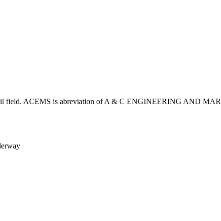
e oil field. ACEMS is abreviation of A & C ENGINEERING AND MARIN
derway