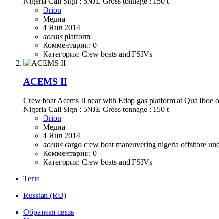
Nigeria Call Sign : 5NJE Gross tonnage : 150 t
Orion
Медиа
4 Янв 2014
acems
platform
Комментарии: 0
Категория: Crew boats and FSIVs
ACEMS II
Crew boat Acems II near with Edop gas platform at Qua Ibo
Nigeria Call Sign : 5NJE Gross tonnage : 150 t
Orion
Медиа
4 Янв 2014
acems
cargo
crew boat
maneuvering
nigeria
offshore
un
Комментарии: 0
Категория: Crew boats and FSIVs
Теги
Russian (RU)
Обратная связь