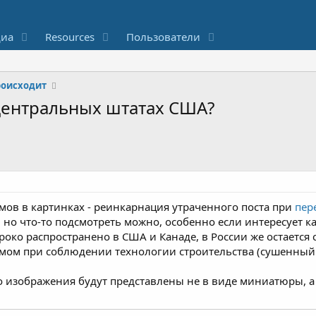
иа
Resources
Пользователи
происходит
 центральных штатах США?
мов в картинках - реинкарнация утраченного поста при
пер
, но что-то подсмотреть можно, особенно если интересует к
око распространено в США и Канаде, в России же остается 
мом при соблюдении технологии строительства (сушенный 
 то изображения будут представлены не в виде миниатюры, а