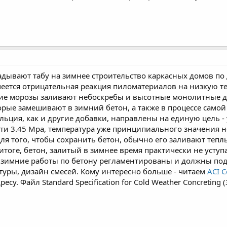
дывают табу на зимнее строительство каркасных домов по 
еется отрицательная реакция пиломатериалов на низкую тем
ие морозы заливают небоскребы и высотные монолитные до
орые замешивают в зимний бетон, а также в процессе самой
льция, как и другие добавки, направлены на единую цель -
ти 3.45 Mpa, температура уже принципиального значения не
Для того, чтобы сохранить бетон, обычно его заливают теп
тоге, бетон, залитый в зимнее время практически не уступа
о зимние работы по бетону регламентированы и должны под
уры, дизайн смесей. Кому интересно больше - читаем
ACI 
су. Файл Standard Specification for Cold Weather Concreting 