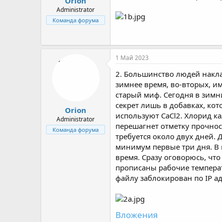
Orion
Administrator
Команда форума
1 Май 2023
2. Большинство людей накла
зимнее время, во-вторых, им
старый миф. Сегодня в зимн
секрет лишь в добавках, кот
Orion
используют CaCl2. Хлорид ка
Administrator
перешагнет отметку прочнос
Команда форума
требуется около двух дней. 
минимум первые три дня. В и
время. Сразу оговорюсь, чт
прописаны рабочие температ
файлу заблокирован по IP адре
Вложения