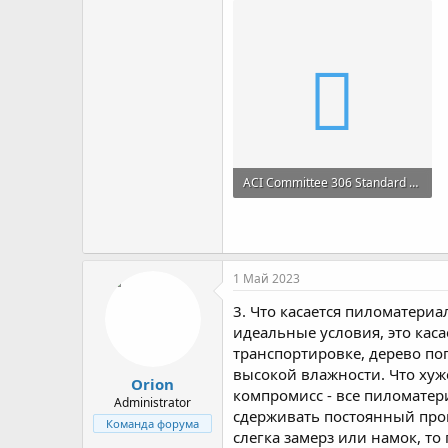
ACI Committee 306 Standard Specification for Cold Weather Concreting (306.1-90).pdf
269.4 KB · Просмотры: 198
1 Май 2023
3. Что касается пиломатериа
идеальные условия, это каса
транспортировке, дерево по
высокой влажности. Что хуж
Orion
компромисс - все пиломатер
Administrator
сдерживать постоянный проц
Команда форума
слегка замерз или намок, т