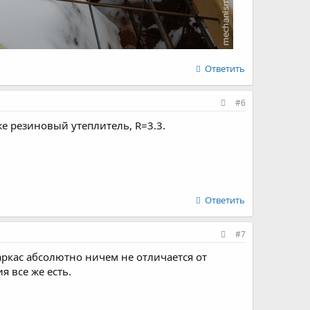
Ответить
#6
же резиновый утеплитель, R=3.3.
Ответить
#7
аркас абсолютно ничем не отличается от
я все же есть.