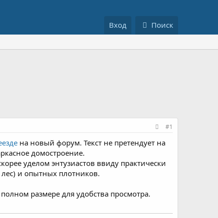
Вход
Поиск
#1
еезде
на новый форум. Текст не претендует на
аркасное домостроение.
скорее уделом энтузиастов ввиду практически
лес) и опытных плотников.
 полном размере для удобства просмотра.