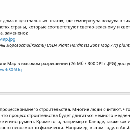
ят дома в центральных штатах, где температура воздуха в зи
астях страны, которые соответствуют светло-зеленому и све
а, заменено):
ы морозостойкости) USDA Plant Hardiness Zone Map / (с) planth
Zone Map в высоком разрешении (26 Мб / 300DPI / .JPG) дост
1evw4iS06Ug
 процессе зимнего строительства. Многие люди считают, чт
 что процесс строительства будет двигаться немного медлен
 и инструмент. Кроме того, например в Канаде, также как 
осто невозможно физически. Например, в этом году, в Альб