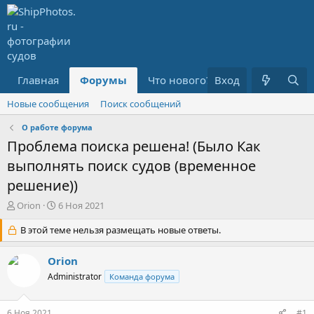
Главная
Форумы
Что нового?
Вход
Медиа
R
Новые сообщения
Поиск сообщений
О работе форума
Проблема поиска решена! (Было Как
выполнять поиск судов (временное
решение))
А
Д
Orion
6 Ноя 2021
в
а
т
В этой теме нельзя размещать новые ответы.
т
о
а
р
н
Orion
т
а
Administrator
Команда форума
е
ч
м
а
ы
л
6 Ноя 2021
#1