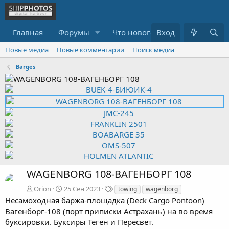
Главная
Форумы
Что нового?
Вход
Медиа
R
Новые медиа
Новые комментарии
Поиск медиа
Barges
WAGENBORG 108-ВАГЕНБОРГ 108
Т
Orion
25 Сен 2023
towing
wagenborg
е
Несамоходная баржа-площадка (Deck Cargo Pontoon)
г
Вагенборг-108 (порт приписки Астрахань) на во время
и
буксировки. Буксиры Теген и Пересвет.