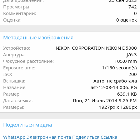
Просмотры
742
Комментарии
0
0
Оценка
0 оценок
.
0
Метаданные изображения
0
з
Устройство
NIKON CORPORATION NIKON D5000
в
Апертура
ƒ/6.3
ё
Фокусное расстояние
105.0 mm
з
Exposure time
1/160 second(s)
д
ISO
200
Вспышка
Авто, не сработала
Название
ast-12-08-14 006.JPG
Размер
639.1 KB
Дата съёмки
Пон, 21 Июль 2014 9:25 PM
Размеры
1927px x 1280px
Поделиться медиа
WhatsApp
Электронная почта
Поделиться
Ссылка