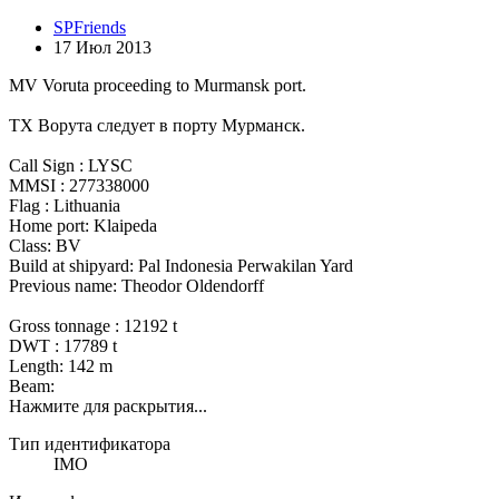
SPFriends
17 Июл 2013
MV Voruta proceeding to Murmansk port.
ТХ Ворута следует в порту Мурманск.
Call Sign : LYSC
MMSI : 277338000
Flag : Lithuania
Home port: Klaipeda
Class: BV
Build at shipyard: Pal Indonesia Perwakilan Yard
Previous name: Theodor Oldendorff
Gross tonnage : 12192 t
DWT : 17789 t
Length: 142 m
Beam:
Нажмите для раскрытия...
Тип идентификатора
IMO