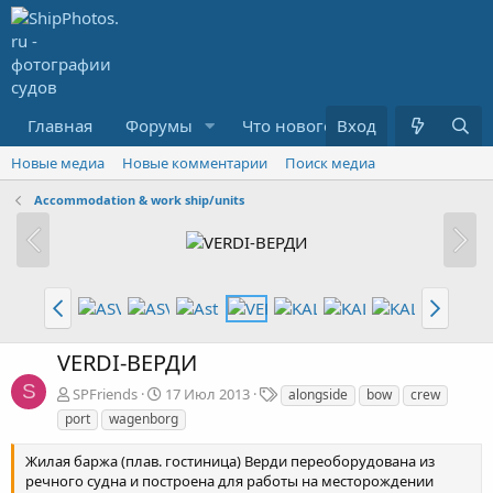
Главная
Форумы
Что нового?
Вход
Медиа
R
Новые медиа
Новые комментарии
Поиск медиа
Accommodation & work ship/units
VERDI-ВЕРДИ
S
Т
SPFriends
17 Июл 2013
alongside
bow
crew
е
port
wagenborg
г
и
Жилая баржа (плав. гостиница) Верди переоборудована из
речного судна и построена для работы на месторождении