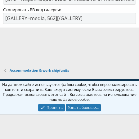
Скопировать BB-код галереи
Accommodation & work ship/units
Russian (RU)
На данном сайте используются файлы cookie, чтобы персонализировать
контент и сохранить Ваш вход в систему, если Вы зарегистрируетесь.
Обратная связь
Условия и правила
Продолжая использовать этот сайт, Вы соглашаетесь на использование
Политика конфиденциальности
Помощь
Главная
R
наших файлов cookie.
S
S
Принять
Узнать больше...
Локализация от
XenForo.Info