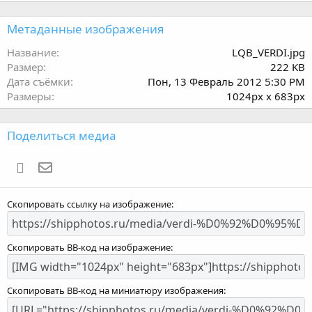
0
з
Метаданные изображения
в
ё
Название
LQB_VERDI.jpg
з
Размер
222 KB
д
Дата съёмки
Пон, 13 Февраль 2012 5:30 PM
Размеры
1024px x 683px
Поделиться медиа
WhatsApp
Электронная почта
Скопировать ссылку на изображение
Скопировать BB-код на изображение
Скопировать BB-код на миниатюру изображения