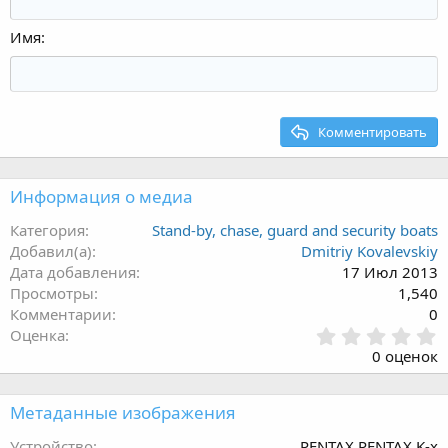
Имя
Комментировать
Информация о медиа
Категория
Stand-by, chase, guard and security boats
Добавил(а)
Dmitriy Kovalevskiy
Дата добавления
17 Июл 2013
Просмотры
1,540
Комментарии
0
0
Оценка
.
0 оценок
0
0
з
Метаданные изображения
в
ё
Устройство
PENTAX PENTAX K-x