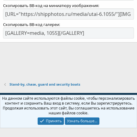
Скопировать BB-код на миниатюру изображения
Скопировать BB-код галереи
Stand-by, chase, guard and security boats
Russian (RU)
На данном сайте используются файлы cookie, чтобы персонализировать
контент и сохранить Ваш вход в систему, если Вы зарегистрируетесь.
Обратная связь
Условия и правила
Продолжая использовать этот сайт, Вы соглашаетесь на использование
Политика конфиденциальности
Помощь
Главная
R
наших файлов cookie.
S
S
Принять
Узнать больше...
Локализация от
XenForo.Info