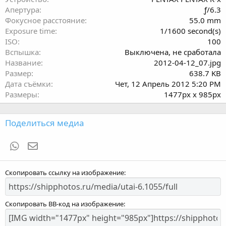
з
Апертура
ƒ/6.3
д
Фокусное расстояние
55.0 mm
Exposure time
1/1600 second(s)
ISO
100
Вспышка
Выключена, не сработала
Название
2012-04-12_07.jpg
Размер
638.7 KB
Дата съёмки
Чет, 12 Апрель 2012 5:20 PM
Размеры
1477px x 985px
Поделиться медиа
WhatsApp
Электронная почта
Скопировать ссылку на изображение
Скопировать BB-код на изображение