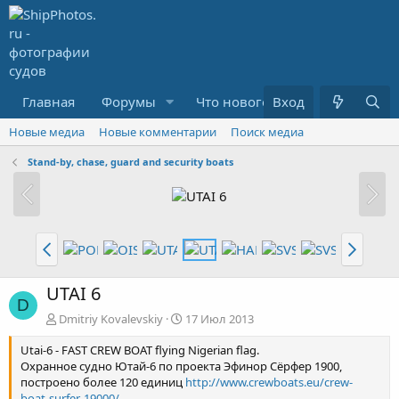
Главная
Форумы
Что нового?
Вход
Медиа
R
Новые медиа
Новые комментарии
Поиск медиа
Stand-by, chase, guard and security boats
UTAI 6
D
Dmitriy Kovalevskiy
17 Июл 2013
Utai-6 - FAST CREW BOAT flying Nigerian flag.
Охранное судно Ютай-6 по проекта Эфинор Сёрфер 1900,
построено более 120 единиц
http://www.crewboats.eu/crew-
boat-surfer-19000/