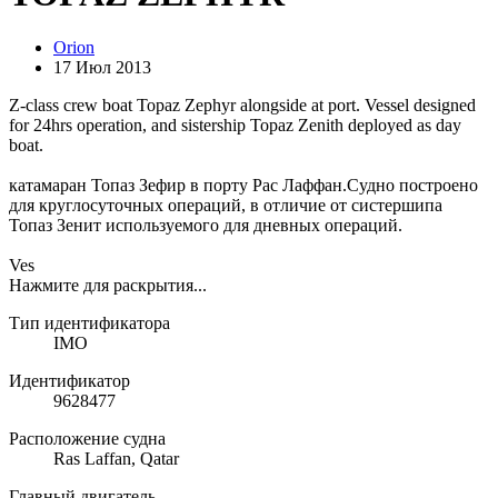
Orion
17 Июл 2013
Z-class crew boat Topaz Zephyr alongside at port. Vessel designed
for 24hrs operation, and sistership Topaz Zenith deployed as day
boat.
катамаран Топаз Зефир в порту Рас Лаффан.Судно построено
для круглосуточных операций, в отличие от систершипа
Топаз Зенит используемого для дневных операций.
Ves
Нажмите для раскрытия...
Тип идентификатора
IMO
Идентификатор
9628477
Расположение судна
Ras Laffan, Qatar
Главный двигатель