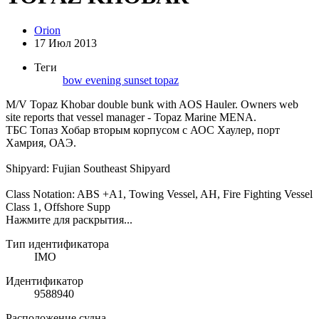
Orion
17 Июл 2013
Теги
bow
evening
sunset
topaz
M/V Topaz Khobar double bunk with AOS Hauler. Owners web
site reports that vessel manager - Topaz Marine MENA.
ТБС Топаз Хобар вторым корпусом с АОС Хаулер, порт
Хамрия, ОАЭ.
Shipyard: Fujian Southeast Shipyard
Class Notation: ABS +A1, Towing Vessel, AH, Fire Fighting Vessel
Class 1, Offshore Supp
Нажмите для раскрытия...
Тип идентификатора
IMO
Идентификатор
9588940
Расположение судна