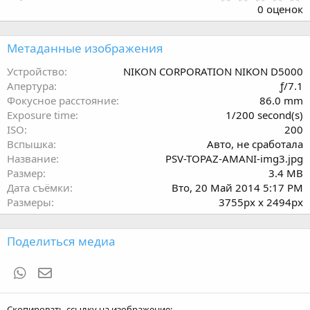
.
0 оценок
0
0
з
Метаданные изображения
в
ё
Устройство
NIKON CORPORATION NIKON D5000
з
Апертура
ƒ/7.1
д
Фокусное расстояние
86.0 mm
Exposure time
1/200 second(s)
ISO
200
Вспышка
Авто, не сработала
Название
PSV-TOPAZ-AMANI-img3.jpg
Размер
3.4 MB
Дата съёмки
Вто, 20 Май 2014 5:17 PM
Размеры
3755px x 2494px
Поделиться медиа
WhatsApp
Электронная почта
Скопировать ссылку на изображение