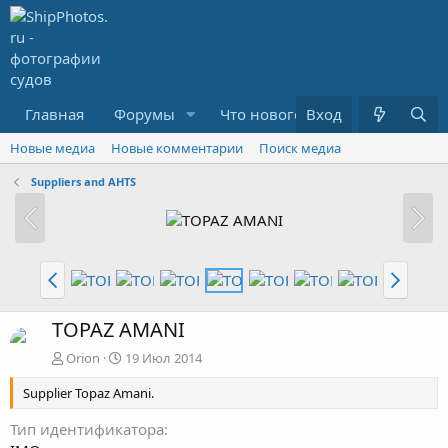
Главная
Форумы
Что нового?
Вход
Медиа
R
Новые медиа
Новые комментарии
Поиск медиа
Suppliers and AHTS
TOPAZ AMANI
Orion
19 Июл 2014
Supplier Topaz Amani.
Тип идентификатора