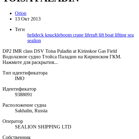
Orion
13 Окт 2013
Теги
helideck
knuckleboom crane
liferaft
lift boat
lifting
sea
sealion
DP2 IMR class DSV Toisa Paladin at Kirinskoe Gas Field
Водолазное судно Ттойса Паладин на Киринском ГКМ.
Нажмите для раскрытия...
Тип идентификатора
IMO
Идентификатор
9388091
Расположение судна
Sakhalin, Russia
Оператор
SEALION SHIPPING LTD
Собственник