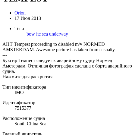
Orion
17 Июл 2013
Теги
bow
itc
sea
underway
AHT Tempest proceeding to disabled m/v NORMED
AMSTERDAM. Awesome picture has taken from casualty.
---
Буксир Темпест следует к аварийному судну Нормед
Амстердам. Отличная фотография сделана с борта аварийного
судна.
Нажмите для раскрытия...
Тип идентификатора
IMO
Идентификатор
7515377
Расположение судна
South China Sea
Главный двигатель