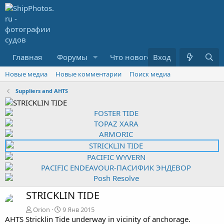
Главная
Форумы
Что нового?
Вход
Медиа
R
Новые медиа
Новые комментарии
Поиск медиа
Suppliers and AHTS
STRICKLIN TIDE
Orion
9 Янв 2015
AHTS Stricklin Tide underway in vicinity of anchorage.