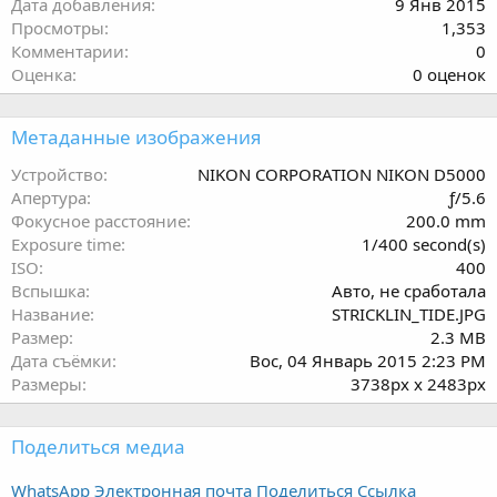
Дата добавления
9 Янв 2015
Просмотры
1,353
Комментарии
0
0
Оценка
0 оценок
.
0
Метаданные изображения
0
з
Устройство
NIKON CORPORATION NIKON D5000
в
Апертура
ƒ/5.6
ё
Фокусное расстояние
200.0 mm
з
Exposure time
1/400 second(s)
д
ISO
400
Вспышка
Авто, не сработала
Название
STRICKLIN_TIDE.JPG
Размер
2.3 MB
Дата съёмки
Вос, 04 Январь 2015 2:23 PM
Размеры
3738px x 2483px
Поделиться медиа
WhatsApp
Электронная почта
Поделиться
Ссылка