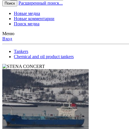
Расширенный поиск...
Поиск
Новые медиа
Новые комментарии
Поиск медиа
Меню
Вход
Tankers
Chemical and oil product tankers