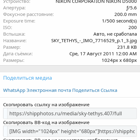
Устройство
NIKON CORPORATION NIKON D5000
в
Апертура
ƒ/5.6
ё
Фокусное расстояние
200.0 mm
з
Exposure time
1/500 second(s)
д
ISO
200
Вспышка
Авто, не сработала
Название
SKY_TETHYS_-_IMO_7716529_p.1_3.jpg
Размер
231.8 KB
Дата съёмки
Сре, 17 Август 2011 12:00 AM
Размеры
1024px x 680px
Поделиться медиа
WhatsApp
Электронная почта
Поделиться
Ссылка
Скопировать ссылку на изображение
Скопировать BB-код на изображение