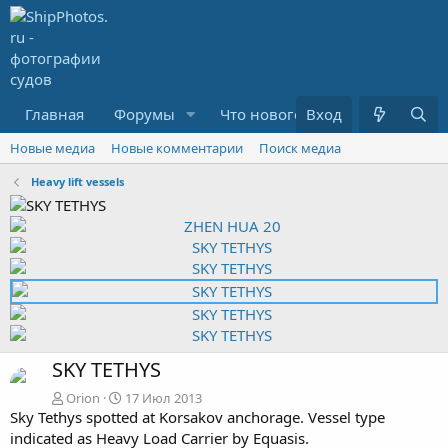
Главная
Форумы
Что нового?
Вход
Медиа
R
Новые медиа
Новые комментарии
Поиск медиа
Heavy lift vessels
SKY TETHYS
Orion
17 Июл 2013
Sky Tethys spotted at Korsakov anchorage. Vessel type
indicated as Heavy Load Carrier by Equasis.