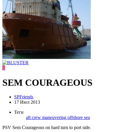
S
SEM COURAGEOUS
SPFriends
17 Июл 2013
Теги
aft
crew
maneuvering
offshore
sea
PSV Sem Courageous on hard turn to port side.