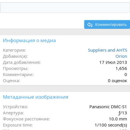
Комментировать
Информация о медиа
Категория
Suppliers and AHTS
Добавил(а)
Orion
Дата добавления
17 Июл 2013
Просмотры
1,656
Комментарии
0
0
Оценка
0 оценок
.
0
Метаданные изображения
0
з
Устройство
Panasonic DMC-S1
в
Апертура
ƒ/13
ё
Фокусное расстояние
10.0 mm
з
Exposure time
1/100 second(s)
д