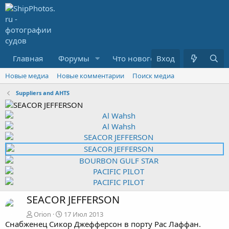
Главная
Форумы
Что нового?
Вход
Медиа
R
Новые медиа
Новые комментарии
Поиск медиа
Suppliers and AHTS
SEACOR JEFFERSON
Orion
17 Июл 2013
Снабженец Сикор Джефферсон в порту Рас Лаффан.