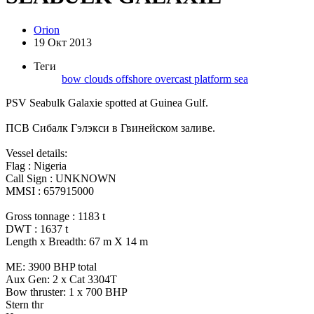
Orion
19 Окт 2013
Теги
bow
clouds
offshore
overcast
platform
sea
PSV Seabulk Galaxie spotted at Guinea Gulf.
ПСВ Сибалк Гэлэкси в Гвинейском заливе.
Vessel details:
Flag : Nigeria
Call Sign : UNKNOWN
MMSI : 657915000
Gross tonnage : 1183 t
DWT : 1637 t
Length x Breadth: 67 m X 14 m
ME: 3900 BHP total
Aux Gen: 2 x Cat 3304T
Bow thruster: 1 x 700 BHP
Stern thr