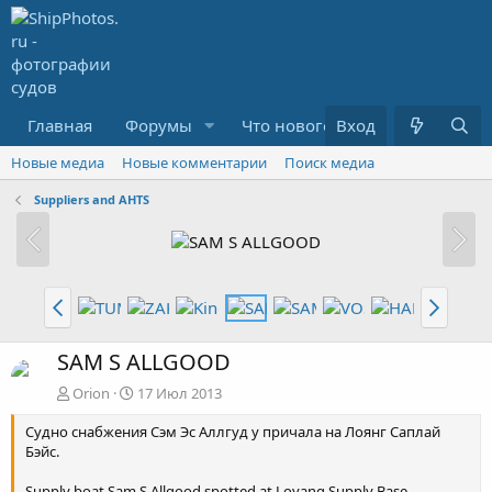
Главная
Форумы
Что нового?
Вход
Медиа
R
Новые медиа
Новые комментарии
Поиск медиа
Suppliers and AHTS
SAM S ALLGOOD
Orion
17 Июл 2013
Судно снабжения Сэм Эс Аллгуд у причала на Лоянг Саплай
Бэйс.
Supply boat Sam S Allgood spotted at Loyang Supply Base.