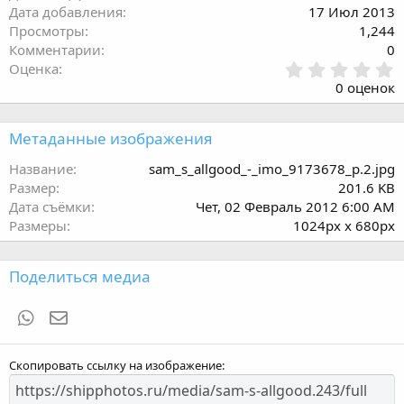
Дата добавления
17 Июл 2013
Просмотры
1,244
Комментарии
0
0
Оценка
.
0 оценок
0
0
з
Метаданные изображения
в
ё
Название
sam_s_allgood_-_imo_9173678_p.2.jpg
з
Размер
201.6 KB
д
Дата съёмки
Чет, 02 Февраль 2012 6:00 AM
Размеры
1024px x 680px
Поделиться медиа
WhatsApp
Электронная почта
Скопировать ссылку на изображение