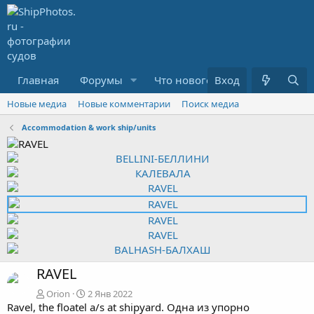
Главная
Форумы
Что нового?
Вход
Медиа
R
Новые медиа
Новые комментарии
Поиск медиа
Accommodation & work ship/units
RAVEL
Orion
2 Янв 2022
Ravel, the floatel a/s at shipyard. Одна из упорно