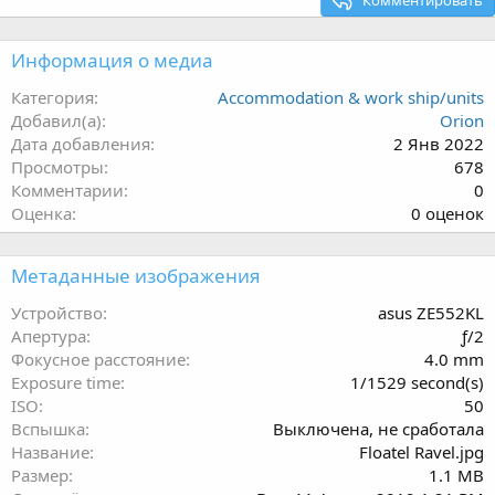
Комментировать
Информация о медиа
Категория
Accommodation & work ship/units
Добавил(а)
Orion
Дата добавления
2 Янв 2022
Просмотры
678
Комментарии
0
0
Оценка
0 оценок
.
0
Метаданные изображения
0
з
Устройство
asus ZE552KL
в
Апертура
ƒ/2
ё
Фокусное расстояние
4.0 mm
з
Exposure time
1/1529 second(s)
д
ISO
50
Вспышка
Выключена, не сработала
Название
Floatel Ravel.jpg
Размер
1.1 MB