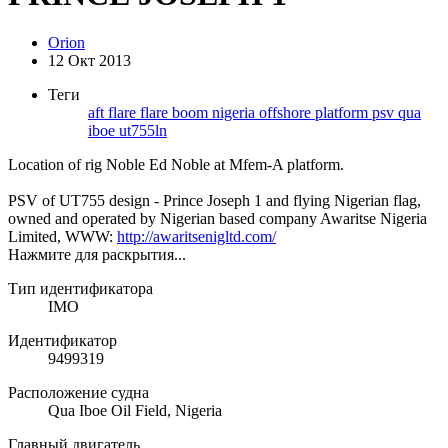
Orion
12 Окт 2013
Теги
aft
flare
flare boom
nigeria
offshore
platform
psv
qua
iboe
ut755ln
Location of rig Noble Ed Noble at Mfem-A platform.
PSV of UT755 design - Prince Joseph 1 and flying Nigerian flag,
owned and operated by Nigerian based company Awaritse Nigeria
Limited, WWW:
http://awaritsenigltd.com/
Нажмите для раскрытия...
Тип идентификатора
IMO
Идентификатор
9499319
Расположение судна
Qua Iboe Oil Field, Nigeria
Главный двигатель