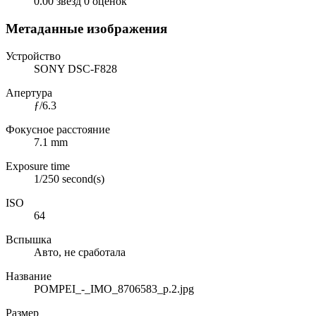
0.00 звёзд
0 оценок
Метаданные изображения
Устройство
SONY DSC-F828
Апертура
ƒ/6.3
Фокусное расстояние
7.1 mm
Exposure time
1/250 second(s)
ISO
64
Вспышка
Авто, не сработала
Название
POMPEI_-_IMO_8706583_p.2.jpg
Размер