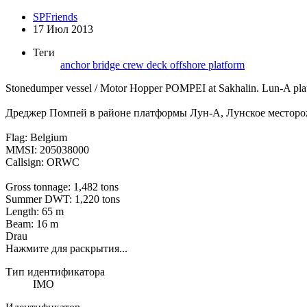
SPFriends
17 Июл 2013
Теги
anchor
bridge
crew
deck
offshore
platform
Stonedumper vessel / Motor Hopper POMPEI at Sakhalin. Lun-A plat
Дреджер Помпей в районе платформы Лун-А, Лунское месторо
Flag: Belgium
MMSI: 205038000
Callsign: ORWC
Gross tonnage: 1,482 tons
Summer DWT: 1,220 tons
Length: 65 m
Beam: 16 m
Drau
Нажмите для раскрытия...
Тип идентификатора
IMO